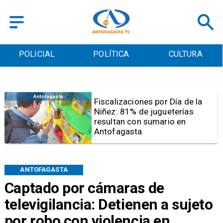
POLICIAL
POLÍTICA
CULTURA
Antofagasta
Tribunal frena opción de pena
mixta para Karen Rojo por ahora
ANTOFAGASTA
Captado por cámaras de
televigilancia: Detienen a sujeto
por robo con violencia en