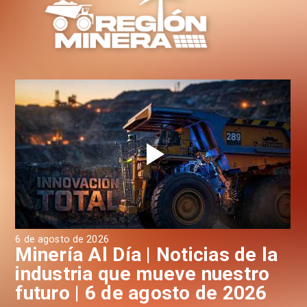
6 de agosto de 2026
6 d
a
Minería Al Día | Noticias de la
M
industria que mueve nuestro
i
futuro | 6 de agosto de 2026
f