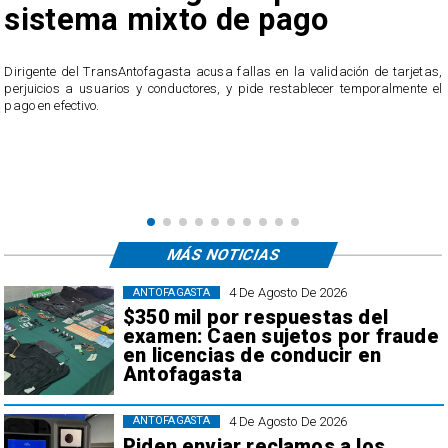
 pago
irregulares en el 
público de Antofa
as en la validación de tarjetas,
ide restablecer temporalmente el
El servicio ofició a la empresa tras recibir 
usuarios, quienes acusan cobros irregul
transacciones que no reconocen.
MÁS NOTICIAS
4 De Agosto De 2026
ANTOFAGASTA
$350 mil por respuestas del
examen: Caen sujetos por fraude
en licencias de conducir en
Antofagasta
4 De Agosto De 2026
ANTOFAGASTA
Piden enviar reclamos a los