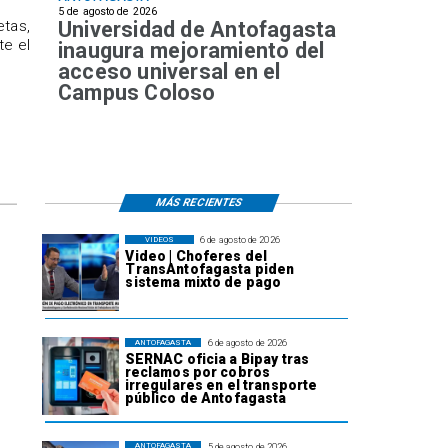
5 de agosto de 2026
Universidad de Antofagasta
etas,
te el
inaugura mejoramiento del
acceso universal en el
Campus Coloso
MÁS RECIENTES
6 de agosto de 2026
VIDEOS
Video | Choferes del
TransAntofagasta piden
sistema mixto de pago
6 de agosto de 2026
ANTOFAGASTA
SERNAC oficia a Bipay tras
reclamos por cobros
irregulares en el transporte
público de Antofagasta
5 de agosto de 2026
ANTOFAGASTA