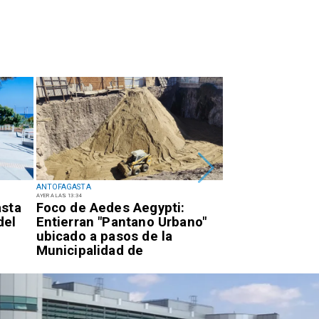
ANTOFAGASTA
ANTOFAGASTA
AYER A LAS 13:34
EL MARTES PASADO A LAS 17:34
asta
Foco de Aedes Aegypti:
Detienen a suje
del
Entierran "Pantano Urbano"
quema para sa
ubicado a pasos de la
eléctricos en e
Municipalidad de
de Antofagast
Antofagasta