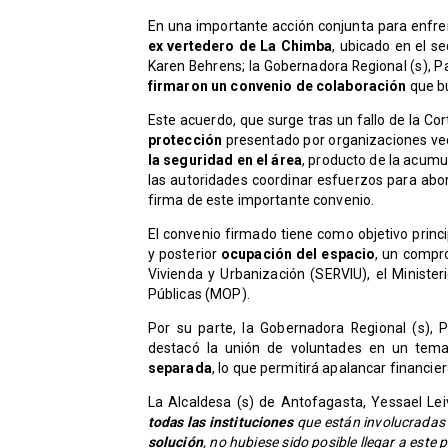
En una importante acción conjunta para enfr
ex vertedero de La Chimba
, ubicado en el s
Karen Behrens; la Gobernadora Regional (s), Pa
firmaron un convenio de colaboración
que bu
Este acuerdo, que surge tras un fallo de la C
protección
presentado por organizaciones veci
la seguridad en el área
, producto de la acumula
las autoridades coordinar esfuerzos para abor
firma de este importante convenio.
El convenio firmado tiene como objetivo princi
y posterior
ocupación del espacio
, un compr
Vivienda y Urbanización (SERVIU), el Ministe
Públicas (MOP).
Por su parte, la Gobernadora Regional (s), P
destacó la unión de voluntades en un tem
separada
, lo que permitirá apalancar financie
La Alcaldesa (s) de Antofagasta, Yessael Le
todas las instituciones
que están involucradas 
solución
, no hubiese sido posible llegar a este