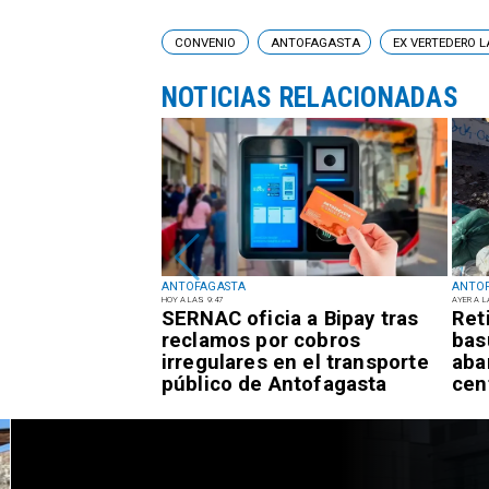
CONVENIO
ANTOFAGASTA
EX VERTEDERO 
NOTICIAS RELACIONADAS
ANTOFAGASTA
ANTO
HOY A LAS 9:47
AYER A L
rta Temprana
SERNAC oficia a Bipay tras
Ret
or
reclamos por cobros
bas
es para la
irregulares en el transporte
aba
tofagasta
público de Antofagasta
cen