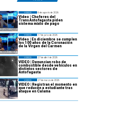
6 de agosto de 2026
VIDEOS
Video | Choferes del
TransAntofagasta piden
sistema mixto de pago
17 de julio de 2026
VIDEOS
Video | En diciembre se cumplen
los 100 años de la Coronación
de la Virgen del Carmen
27 de abril de 2026
VIDEOS
VIDEO | Denuncian robo de
combustible desde vehículos en
distintos sectores de
Antofagasta
27 de marzo de 2026
VIDEOS
VIDEO | Registran el momento en
que reducen a estudiante tras
ataque en Calama