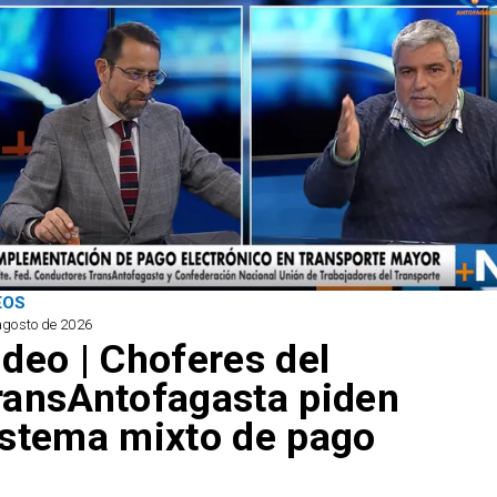
EOS
agosto de 2026
ideo | Choferes del
ransAntofagasta piden
istema mixto de pago