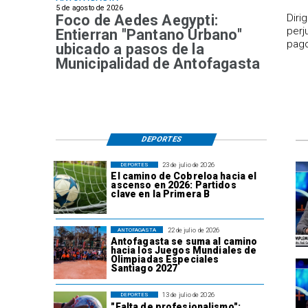
5 de agosto de 2026
Foco de Aedes Aegypti:
​Dir
perj
Entierran "Pantano Urbano"
pago
ubicado a pasos de la
Municipalidad de Antofagasta
DEPORTES
23 de julio de 2026
DEPORTES
El camino de Cobreloa hacia el
ascenso en 2026: Partidos
clave en la Primera B
22 de julio de 2026
ANTOFAGASTA
Antofagasta se suma al camino
hacia los Juegos Mundiales de
Olimpiadas Especiales
Santiago 2027
13 de julio de 2026
DEPORTES
"Falta de profesionalismo":