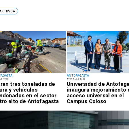
LA CHIMBA
FAGASTA
ANTOFAGASTA
AS 17:09
AYER A LAS 14:22
iran tres toneladas de
Universidad de Antofag
ura y vehículos
inaugura mejoramiento 
ndonados en el sector
acceso universal en el
tro alto de Antofagasta
Campus Coloso