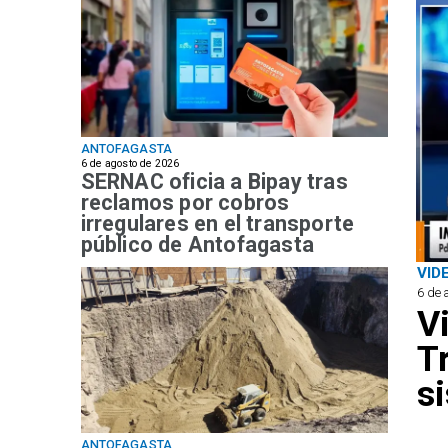
ANTOFAGASTA
6 de agosto de 2026
SERNAC oficia a Bipay tras
reclamos por cobros
irregulares en el transporte
público de Antofagasta
VID
6 de 
V
T
s
ANTOFAGASTA