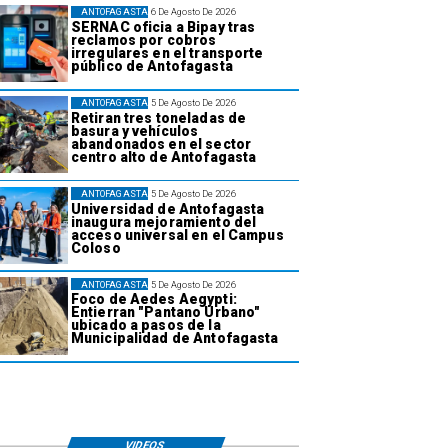
ANTOFAGASTA
6 De Agosto De 2026
SERNAC oficia a Bipay tras
reclamos por cobros
irregulares en el transporte
público de Antofagasta
ANTOFAGASTA
5 De Agosto De 2026
Retiran tres toneladas de
basura y vehículos
abandonados en el sector
centro alto de Antofagasta
ANTOFAGASTA
5 De Agosto De 2026
Universidad de Antofagasta
inaugura mejoramiento del
acceso universal en el Campus
Coloso
ANTOFAGASTA
5 De Agosto De 2026
Foco de Aedes Aegypti:
Entierran "Pantano Urbano"
ubicado a pasos de la
Municipalidad de Antofagasta
VIDEOS