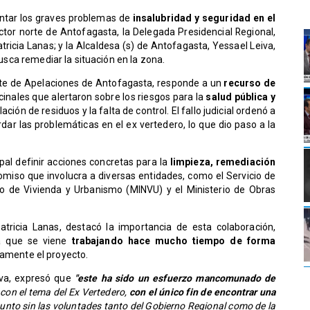
entar los graves problemas de
insalubridad y seguridad en el
ector norte de Antofagasta, la Delegada Presidencial Regional,
tricia Lanas; y la Alcaldesa (s) de Antofagasta, Yessael Leiva,
sca remediar la situación en la zona.
orte de Apelaciones de Antofagasta, responde a un
recurso de
nales que alertaron sobre los riesgos para la
salud pública y
ción de residuos y la falta de control. El fallo judicial ordenó a
dar las problemáticas en el ex vertedero, lo que dio paso a la
pal definir acciones concretas para la
limpieza, remediación
omiso que involucra a diversas entidades, como el Servicio de
rio de Vivienda y Urbanismo (MINVU) y el Ministerio de Obras
atricia Lanas, destacó la importancia de esta colaboración,
a que se viene
trabajando hace mucho tiempo de forma
ramente el proyecto.
iva, expresó que
"este ha sido un esfuerzo mancomunado de
con el tema del Ex Vertedero,
con el único fin de encontrar una
 punto sin las voluntades tanto del Gobierno Regional como de la