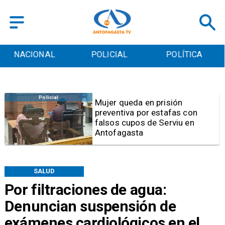
POLICIAL
POLÍTICA
CULTURA
Videos
Video | Choferes del
TransAntofagasta piden
sistema mixto de pago
SALUD
Por filtraciones de agua:
Denuncian suspensión de
exámenes cardiológicos en el