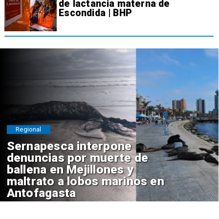
de lactancia materna de
Escondida | BHP
Regional
Sernapesca interpone
denuncias por muerte de
ballena en Mejillones y
maltrato a lobos marinos en
Antofagasta