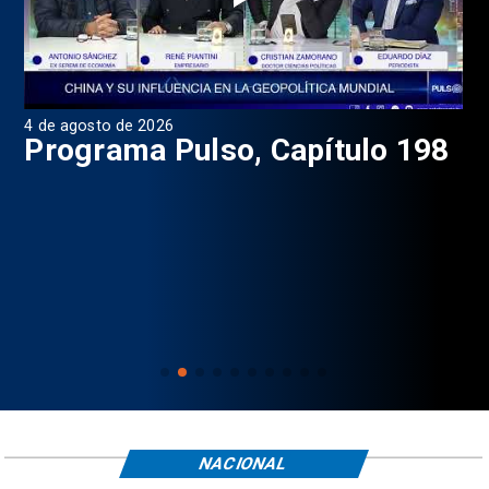
4 de agosto de 2026
1 d
9
Programa Pulso, Capítulo 198
P
NACIONAL