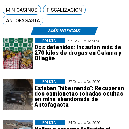
MINICASINOS
FISCALIZACIÓN
ANTOFAGASTA
MÁS NOTICIAS
POLICIAL
27 De Julio De 2026
Dos detenidos: Incautan más de
270 kilos de drogas en Calama y
Ollagüe
POLICIAL
27 De Julio De 2026
Estaban "hibernando": Recuperan
dos camionetas robadas ocultas
en mina abandonada de
Antofagasta
POLICIAL
24 De Julio De 2026