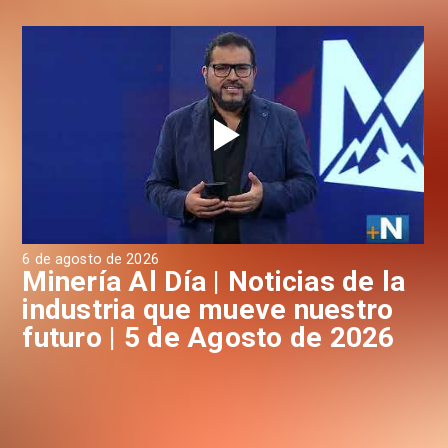
6 de agosto de 2026
4 d
a
Minería Al Día | Noticias de la
M
industria que mueve nuestro
i
futuro | 5 de Agosto de 2026
f