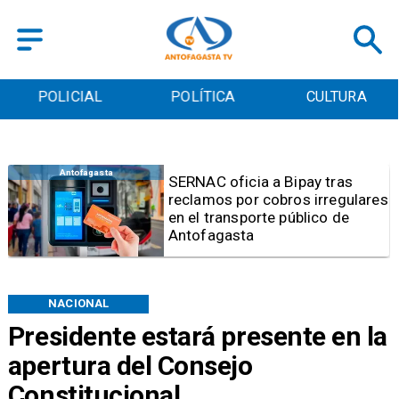
POLICIAL
POLÍTICA
CULTURA
Antofagasta
Retiran tres toneladas de
basura y vehículos
abandonados en el sector
centro alto de Antofagasta
NACIONAL
Presidente estará presente en la
apertura del Consejo
Constitucional