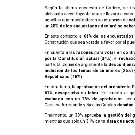
Según la última encuesta de Cadem, se re
plebiscito constituyente que se llevará a cabo
aquellos que manifestaron su intención de
vot
un
20% de los encuestados declaró no sabe
En este contexto, el
61% de los encuestados 
Constitución que sea votada a favor por el pueb
En cuanto a las
razones
para
votar en contr
por la Constitución actual
(
34%
), el
rechaz
parte, la izquierda argumenta la
desconfianza
inclusión de los temas de su interés
(
26%
) 
Republicano
(
18%
).
En otro tema, la
aprobación del presidente G
67% desaprueba su labor
. En cuanto al ga
evaluado con un 76% de aprobación
, seg
Carolina Arredondo y Nicolás Cataldo
debutan 
Finalmente, un
33% aprueba la gestión del go
mientras que sólo un
31% considera que actu