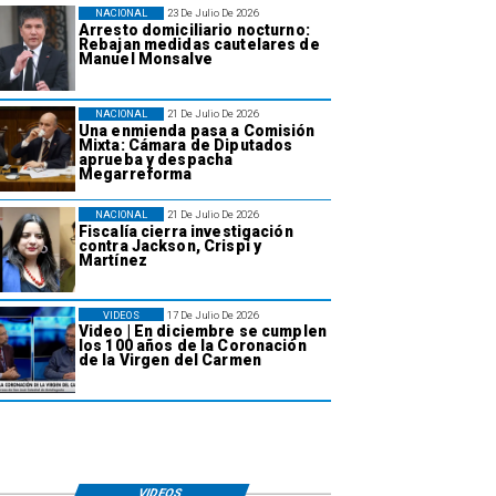
NACIONAL
23 De Julio De 2026
Arresto domiciliario nocturno:
Rebajan medidas cautelares de
Manuel Monsalve
NACIONAL
21 De Julio De 2026
Una enmienda pasa a Comisión
Mixta: Cámara de Diputados
aprueba y despacha
Megarreforma
NACIONAL
21 De Julio De 2026
Fiscalía cierra investigación
contra Jackson, Crispi y
Martínez
VIDEOS
17 De Julio De 2026
Video | En diciembre se cumplen
los 100 años de la Coronación
de la Virgen del Carmen
VIDEOS