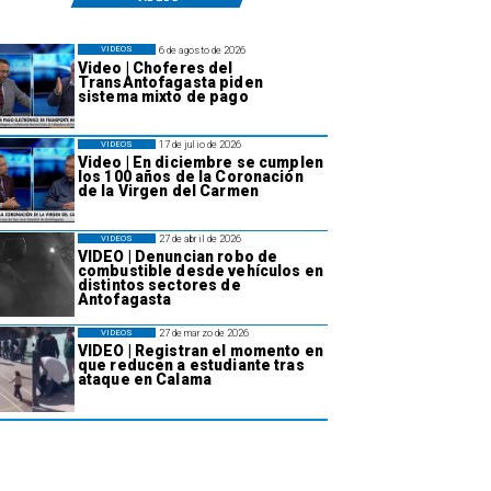
6 de agosto de 2026
VIDEOS
Video | Choferes del
TransAntofagasta piden
sistema mixto de pago
17 de julio de 2026
VIDEOS
Video | En diciembre se cumplen
los 100 años de la Coronación
de la Virgen del Carmen
27 de abril de 2026
VIDEOS
VIDEO | Denuncian robo de
combustible desde vehículos en
distintos sectores de
Antofagasta
27 de marzo de 2026
VIDEOS
VIDEO | Registran el momento en
que reducen a estudiante tras
ataque en Calama