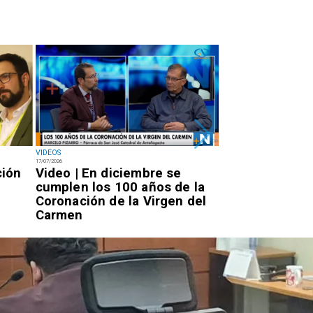
VIDEOS
NACIONAL
17/07/2026
14/07/2026
ción
Video | En diciembre se
Miércoles 7:20
cumplen los 100 años de la
Rojo llegará a 
Coronación de la Virgen del
por la PDI para
Carmen
condena