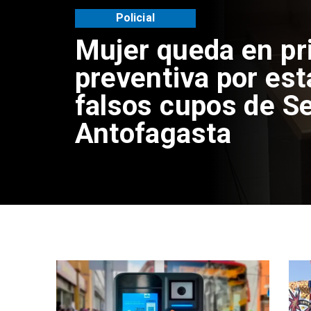
Videos
Video | Choferes d
TransAntofagasta 
mixto de pago