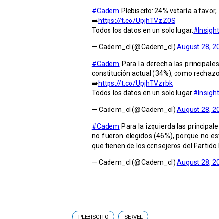
#Cadem
Plebiscito: 24% votaría a favor
➡️
https://t.co/UpjhTVzZ0S
Todos los datos en un solo lugar.
#Insight
— Cadem_cl (@Cadem_cl)
August 28, 2
#Cadem
Para la derecha las principales
constitución actual (34%), como rechazo 
➡️
https://t.co/UpjhTVzrbk
Todos los datos en un solo lugar.
#Insight
— Cadem_cl (@Cadem_cl)
August 28, 2
#Cadem
Para la izquierda las principal
no fueron elegidos (46%), porque no es
que tienen de los consejeros del Partid
— Cadem_cl (@Cadem_cl)
August 28, 2
PLEBISCITO
SERVEL