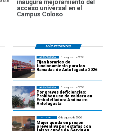
hasta
inaugura mejoramiento del
acceso universal en el
Campus Coloso
MÁS RECIENTES
6 de agosto de 2026
ANTOFAGASTA
Fijan horarios de
funcionamiento para las
Ramadas de Antofagasta 2026
6 de agosto de 2026
ANTOFAGASTA
Por graves deficiencias:
Prohiben uso de caldera en
Embotelladora Andina en
Antofagasta
6 de agosto de 2026
POLICIAL
Mujer queda en prisión
preventiva por estafas con
falsos cupos de Serviu en