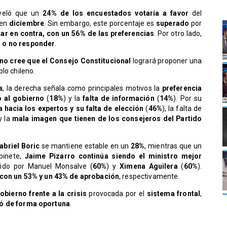
veló que un
24% de los encuestados votaría a favor
del
 en
diciembre
. Sin embargo, este porcentaje es
superado
por
ar en contra, con un 56% de las preferencias
. Por otro lado,
r o no responder
.
no cree que el Consejo Constitucional
logrará proponer una
lo chileno.
a
, la derecha señala como principales motivos la
preferencia
o al gobierno
(
18%
) y la
falta de información
(
14%
). Por su
 hacia los expertos y su falta de elección
(
46%
), la falta de
y la
mala imagen que tienen de los consejeros del Partido
abriel Boric
se mantiene estable en un
28%
, mientras que un
binete,
Jaime Pizarro continúa siendo el ministro mejor
uido por Manuel Monsalve (
60%
) y
Ximena Aguilera
(
60%
).
con un 53% y un 43% de aprobación
, respectivamente.
bierno frente a la crisis
provocada por el
sistema frontal
,
ó de forma oportuna
.