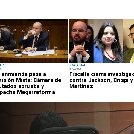
ONAL
NACIONAL
26
21/07/2026
 enmienda pasa a
Fiscalía cierra investiga
isión Mixta: Cámara de
contra Jackson, Crispi y
utados aprueba y
Martínez
pacha Megarreforma