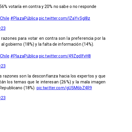
, 56% votaría en contra y 20% no sabe o no responde
Chile
#PlazaPública
pic.twitter.com/IZaYvSgI8z
023
 razones para votar en contra son la preferencia por la
al gobierno (18%) y la falta de información (14%).
Chile
#PlazaPública
pic.twitter.com/49ZqdlfvH8
023
es razones son la desconfianza hacia los expertos y que
tán los temas que le interesan (26%) y la mala imagen
o Republicano (18%).
pic.twitter.com/gU5M6bZ4R9
023