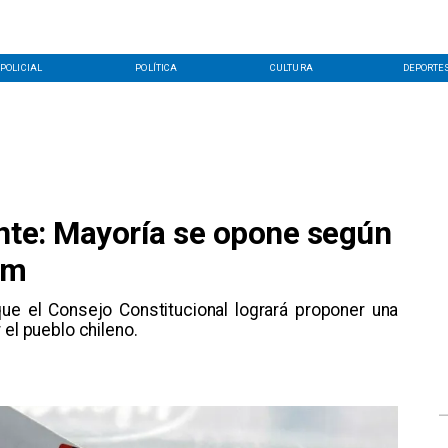
POLICIAL
POLÍTICA
CULTURA
DEPORTE
ente: Mayoría se opone según
em
e el Consejo Constitucional logrará proponer una
 el pueblo chileno.