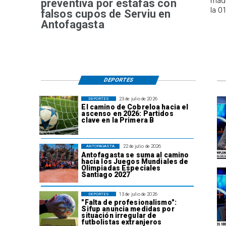
madr
preventiva por estafas con
la 0
falsos cupos de Serviu en
Antofagasta
DEPORTES
23 de julio de 2026
DEPORTES
El camino de Cobreloa hacia el
ascenso en 2026: Partidos
clave en la Primera B
22 de julio de 2026
ANTOFAGASTA
Antofagasta se suma al camino
hacia los Juegos Mundiales de
Olimpiadas Especiales
Santiago 2027
13 de julio de 2026
DEPORTES
"Falta de profesionalismo":
Sifup anuncia medidas por
situación irregular de
futbolistas extranjeros