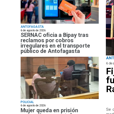
ANTOFAGASTA
6 de agosto de 2026
SERNAC oficia a Bipay tras
reclamos por cobros
irregulares en el transporte
público de Antofagasta
AN
6 de 
F
f
R
POLICIAL
6 de agosto de 2026
Mujer queda en prisión
Se d