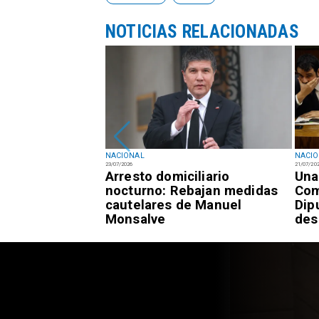
NOTICIAS RELACIONADAS
NACIONAL
NACI
23/07/2026
21/07/20
registra 7,3% de
Arresto domiciliario
Una
 frente al 9,4%
nocturno: Rebajan medidas
Com
cautelares de Manuel
Dip
Monsalve
des