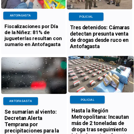
ANTOFAGASTA
POLICIAL
Fiscalizaciones por Día
Tres detenidos: Cámaras
de la Niñez: 81% de
detectan presunta venta
jugueterías resultan con
de drogas desde ruco en
sumario en Antofagasta
Antofagasta
POLICIAL
ANTOFAGASTA
Hasta la Región
Se sumarían al viento:
Metropolitana: Incautan
Decretan Alerta
más de 2 toneladas de
Temprana por
droga tras seguimiento
precipitaciones para la