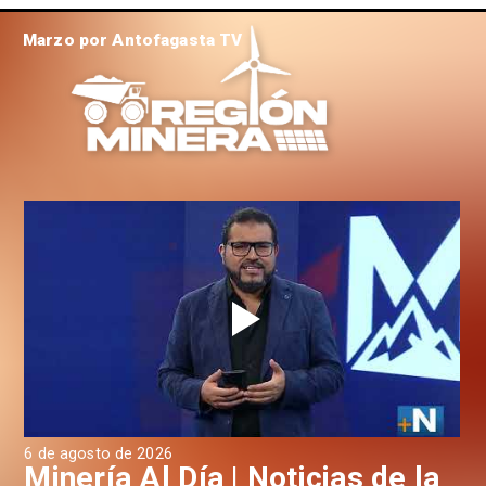
Marzo por Antofagasta TV
6 de agosto de 2026
4 d
a
Minería Al Día | Noticias de la
M