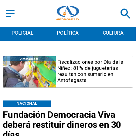
POLICIAL
POLÍTICA
CULTURA
Antofagasta
Tribunal frena opción de pena
mixta para Karen Rojo por ahora
NACIONAL
Fundación Democracia Viva
deberá restituir dineros en 30
días