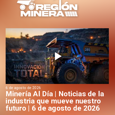
6 de agosto de 2026
6 d
a
Minería Al Día | Noticias de la
M
industria que mueve nuestro
i
futuro | 6 de agosto de 2026
f