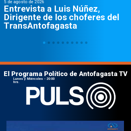
5 de agosto de 2026
5
Entrevista a Luis Núñez,
Dirigente de los choferes del
TransAntofagasta
El Programa Político de Antofagasta TV
Lunes y Miércoles - 20:00
hrs.