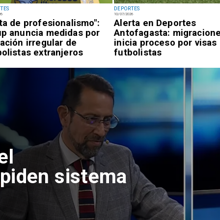
TES
DEPORTES
26
10/07/2026
lta de profesionalismo":
Alerta en Deportes
up anuncia medidas por
Antofagasta: migracion
uación irregular de
inicia proceso por visas
bolistas extranjeros
futbolistas
ipay tras
os irregulares
úblico de