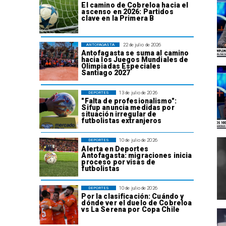
El camino de Cobreloa hacia el
ascenso en 2026: Partidos
clave en la Primera B
22 de julio de 2026
ANTOFAGASTA
Antofagasta se suma al camino
hacia los Juegos Mundiales de
Olimpiadas Especiales
Santiago 2027
13 de julio de 2026
DEPORTES
"Falta de profesionalismo":
Sifup anuncia medidas por
situación irregular de
futbolistas extranjeros
10 de julio de 2026
DEPORTES
Alerta en Deportes
Antofagasta: migraciones inicia
proceso por visas de
futbolistas
10 de julio de 2026
DEPORTES
Por la clasificación: Cuándo y
dónde ver el duelo de Cobreloa
vs La Serena por Copa Chile