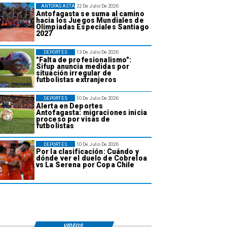
ANTOFAGASTA
22 De Julio De 2026
Antofagasta se suma al camino
hacia los Juegos Mundiales de
Olimpiadas Especiales Santiago
2027
DEPORTES
13 De Julio De 2026
"Falta de profesionalismo":
Sifup anuncia medidas por
situación irregular de
futbolistas extranjeros
DEPORTES
10 De Julio De 2026
Alerta en Deportes
Antofagasta: migraciones inicia
proceso por visas de
futbolistas
DEPORTES
10 De Julio De 2026
Por la clasificación: Cuándo y
dónde ver el duelo de Cobreloa
vs La Serena por Copa Chile
VIDEOS