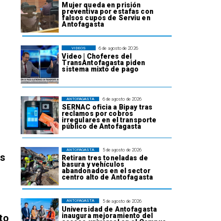
Mujer queda en prisión
preventiva por estafas con
falsos cupos de Serviu en
Antofagasta
6 de agosto de 2026
VIDEOS
Video | Choferes del
TransAntofagasta piden
sistema mixto de pago
6 de agosto de 2026
ANTOFAGASTA
SERNAC oficia a Bipay tras
reclamos por cobros
irregulares en el transporte
público de Antofagasta
5 de agosto de 2026
ANTOFAGASTA
os
Retiran tres toneladas de
basura y vehículos
abandonados en el sector
centro alto de Antofagasta
5 de agosto de 2026
ANTOFAGASTA
Universidad de Antofagasta
inaugura mejoramiento del
to