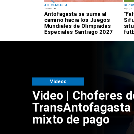
ANTOFAGASTA
DEPOR
22/07/2026
13/07/20
fagastino logra
Antofagasta se suma al
"Fa
esía de alto
camino hacia los Juegos
Sif
awái
Mundiales de Olimpiadas
sit
Especiales Santiago 2027
fut
Antofagasta
SERNAC oficia a B
reclamos por cobr
en el transporte p
Antofagasta