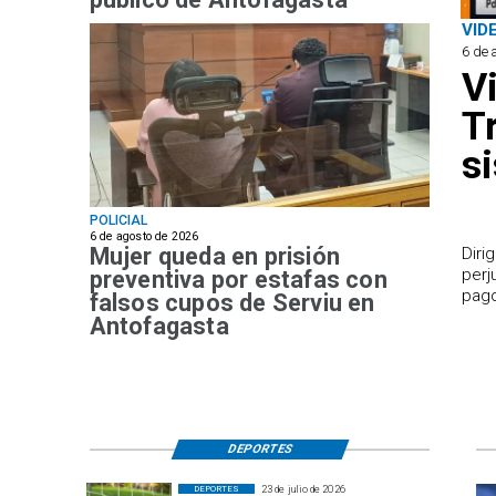
VID
6 de 
V
T
s
POLICIAL
6 de agosto de 2026
Mujer queda en prisión
​Dir
perj
preventiva por estafas con
pago
falsos cupos de Serviu en
Antofagasta
DEPORTES
23 de julio de 2026
DEPORTES