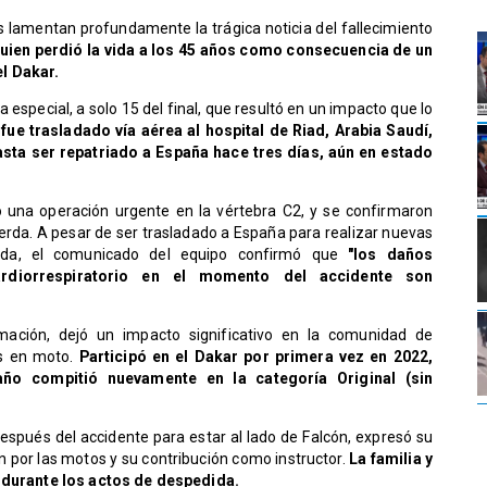
s lamentan profundamente la trágica noticia del fallecimiento
uien perdió la vida a los 45 años como consecuencia de un
l Dakar.
la especial, a solo 15 del final, que resultó en un impacto que lo
,
fue trasladado vía aérea al hospital de Riad, Arabia Saudí,
ta ser repatriado a España hace tres días, aún en estado
ó una operación urgente en la vértebra C2, y se confirmaron
uierda. A pesar de ser trasladado a España para realizar nuevas
ida, el comunicado del equipo confirmó que
"los daños
rdiorrespiratorio en el momento del accidente son
rmación, dejó un impacto significativo en la comunidad de
es en moto.
Participó en el Dakar por primera vez en 2022,
 año compitió nuevamente en la categoría Original (sin
después del accidente para estar al lado de Falcón, expresó su
 por las motos y su contribución como instructor.
La familia y
d durante los actos de despedida.