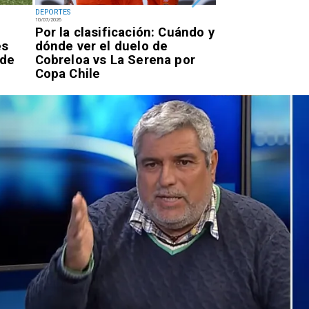
DEPORTES
DEPORTES
10/07/2026
07/07/2026
Por la clasificación: Cuándo y
Antofagastino
es
dónde ver el duelo de
Astudillo logr
 de
Cobreloa vs La Serena por
oro en los Ju
Copa Chile
Parasudameri
Valledupar 20