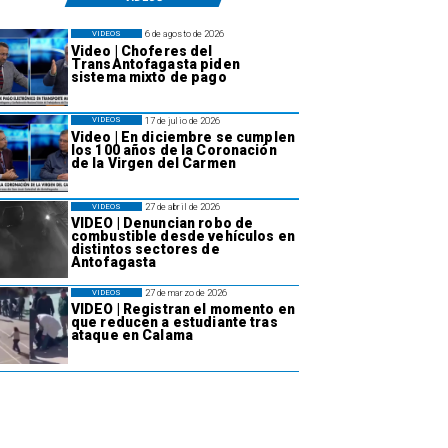
6 de agosto de 2026
VIDEOS
Video | Choferes del
TransAntofagasta piden
sistema mixto de pago
17 de julio de 2026
VIDEOS
Video | En diciembre se cumplen
los 100 años de la Coronación
de la Virgen del Carmen
27 de abril de 2026
VIDEOS
VIDEO | Denuncian robo de
combustible desde vehículos en
distintos sectores de
Antofagasta
27 de marzo de 2026
VIDEOS
VIDEO | Registran el momento en
que reducen a estudiante tras
ataque en Calama