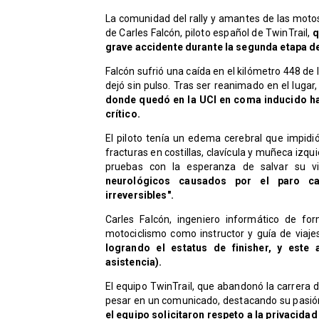
​La comunidad del rally y amantes de las moto
de Carles Falcón, piloto español de TwinTrail,
q
grave accidente durante la segunda etapa de
​Falcón sufrió una caída en el kilómetro 448 de 
dejó sin pulso. Tras ser reanimado en el lugar
donde quedó en la UCI en coma inducido has
crítico.
El piloto tenía un edema cerebral que impidi
fracturas en costillas, clavícula y muñeca izq
pruebas con la esperanza de salvar su v
neurológicos causados por el paro ca
irreversibles".
Carles Falcón, ingeniero informático de fo
motociclismo como instructor y guía de viaj
logrando el estatus de finisher, y este
asistencia).
El equipo TwinTrail, que abandonó la carrera 
pesar en un comunicado, destacando su pasión
el equipo solicitaron respeto a la privacida