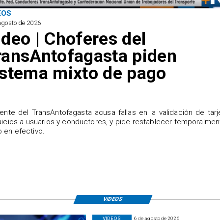
EOS
agosto de 2026
ideo | Choferes del
ransAntofagasta piden
istema mixto de pago
igente del TransAntofagasta acusa fallas en la validación de tarj
uicios a usuarios y conductores, y pide restablecer temporalmen
 en efectivo.
VIDEOS
VIDEOS
6 de agosto de 2026