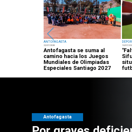
ANTOFAGASTA
DEPOR
22/07/2026
13/07/20
fagastino logra
Antofagasta se suma al
"Fa
esía de alto
camino hacia los Juegos
Sif
awái
Mundiales de Olimpiadas
sit
Especiales Santiago 2027
fut
Antofagasta
Por graves deficie