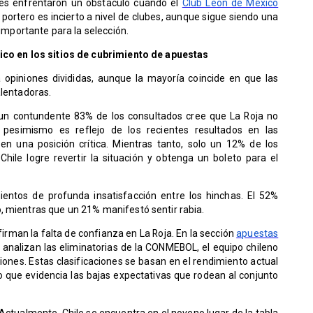
anes enfrentaron un obstáculo cuando el
Club León de México
l portero es incierto a nivel de clubes, aunque sigue siendo una
 importante para la selección.
tico en los sitios de cubrimiento de apuestas
 opiniones divididas, aunque la mayoría coincide en que las
alentadoras.
un contundente 83% de los consultados cree que La Roja no
e pesimismo es reflejo de los recientes resultados en las
en una posición crítica. Mientras tanto, solo un 12% de los
ile logre revertir la situación y obtenga un boleto para el
ientos de profunda insatisfacción entre los hinchas. El 52%
, mientras que un 21% manifestó sentir rabia.
irman la falta de confianza en La Roja. En la sección
apuestas
nalizan las eliminatorias de la CONMEBOL, el equipo chileno
iones. Estas clasificaciones se basan en el rendimiento actual
 lo que evidencia las bajas expectativas que rodean al conjunto
Actualmente, Chile se encuentra en el noveno lugar de la tabla