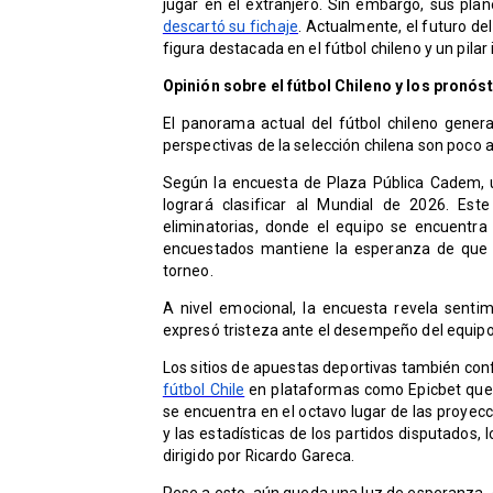
jugar en el extranjero. Sin embargo, sus pl
descartó su fichaje
. Actualmente, el futuro de
figura destacada en el fútbol chileno y un pilar
Opinión sobre el fútbol Chileno y los pronós
El panorama actual del fútbol chileno genera
perspectivas de la selección chilena son poco 
Según la encuesta de Plaza Pública Cadem, 
logrará clasificar al Mundial de 2026. Est
eliminatorias, donde el equipo se encuentra 
encuestados mantiene la esperanza de que Ch
torneo.
A nivel emocional, la encuesta revela sentim
expresó tristeza ante el desempeño del equipo
Los sitios de apuestas deportivas también conf
fútbol Chile
en plataformas como Epicbet que a
se encuentra en el octavo lugar de las proyecc
y las estadísticas de los partidos disputados,
dirigido por Ricardo Gareca.
Pese a esto, aún queda una luz de esperanza. 