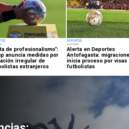
TES
DEPORTES
26
10/07/2026
lta de profesionalismo":
Alerta en Deportes
up anuncia medidas por
Antofagasta: migracion
uación irregular de
inicia proceso por visas
bolistas extranjeros
futbolistas
ncias: