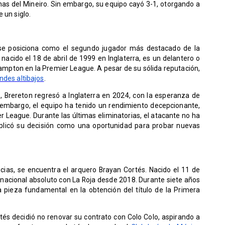
chas del Mineiro. Sin embargo, su equipo cayó 3-1, otorgando a
e un siglo.
 se posiciona como el segundo jugador más destacado de la
 nacido el 18 de abril de 1999 en Inglaterra, es un delantero o
mpton en la Premier League. A pesar de su sólida reputación,
ndes altibajos
.
3, Brereton regresó a Inglaterra en 2024, con la esperanza de
n embargo, el equipo ha tenido un rendimiento decepcionante,
r League. Durante las últimas eliminatorias, el atacante no ha
xplicó su decisión como una oportunidad para probar nuevas
ncias, se encuentra el arquero Brayan Cortés. Nacido el 11 de
rnacional absoluto con La Roja desde 2018. Durante siete años
a pieza fundamental en la obtención del título de la Primera
tés decidió no renovar su contrato con Colo Colo, aspirando a