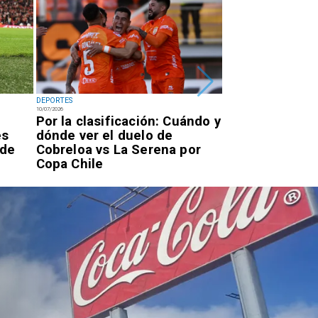
DEPORTES
DEPORTES
10/07/2026
07/07/2026
Por la clasificación: Cuándo y
Antofagastino
es
dónde ver el duelo de
Astudillo logr
 de
Cobreloa vs La Serena por
oro en los Ju
Copa Chile
Parasudameri
Valledupar 20