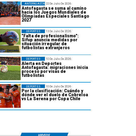
ANTOFAGASTA
22 De Julio De 2026
Antofagasta se suma al camino
hacia los Juegos Mundiales de
Olimpiadas Especiales Santiago
2027
DEPORTES
13 De Julio De 2026
"Falta de profesionalismo":
Sifup anuncia medidas por
situación irregular de
futbolistas extranjeros
DEPORTES
10 De Julio De 2026
Alerta en Deportes
Antofagasta: migraciones inicia
proceso por visas de
futbolistas
DEPORTES
10 De Julio De 2026
Por la clasificación: Cuándo y
dónde ver el duelo de Cobreloa
vs La Serena por Copa Chile
VIDEOS