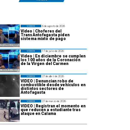
6 de agosto de 2026
VIDEOS
Video | Choferes del
TransAntofagasta piden
sistema mixto de pago
17 de julio de 2026
VIDEOS
Video | En diciembre se cumplen
los 100 años de la Coronación
de la Virgen del Carmen
27 de abril de 2026
VIDEOS
VIDEO | Denuncian robo de
combustible desde vehículos en
distintos sectores de
Antofagasta
27 de marzo de 2026
VIDEOS
VIDEO | Registran el momento en
que reducen a estudiante tras
ataque en Calama