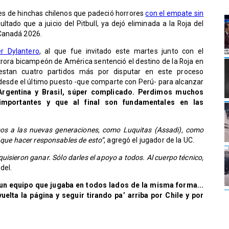
s de hinchas chilenos que padeció horrores
con el empate sin
ltado que a juicio del Pitbull, ya dejó eliminada a la Roja del
 Canadá 2026.
r Dylantero
, al que fue invitado este martes junto con el
trora bicampeón de América sentenció el destino de la Roja en
 restan cuatro partidos más por disputar en este proceso
 desde el último puesto -que comparte con Perú- para alcanzar
n Argentina y Brasil, súper complicado. Perdimos muchos
importantes y que al final son fundamentales en las
emos a las nuevas generaciones, como Luquitas (Assadi), como
 que hacer responsables de esto”
, agregó el jugador de la UC.
uisieron ganar. Sólo darles el apoyo a todos. Al cuerpo técnico,
del.
n equipo que jugaba en todos lados de la misma forma...
elta la página y seguir tirando pa’ arriba por Chile y por