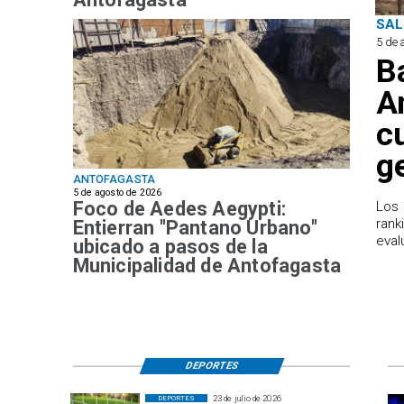
SAL
5 de 
B
A
c
g
ANTOFAGASTA
5 de agosto de 2026
Foco de Aedes Aegypti:
Los 
rank
Entierran "Pantano Urbano"
eval
ubicado a pasos de la
Municipalidad de Antofagasta
DEPORTES
23 de julio de 2026
DEPORTES