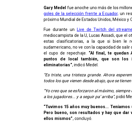
Gary Medel
fue anoche uno más de los millone
goles de la selección frente a Ecuador,
un resu
próximo Mundial de Estados Unidos, México y
Fue durante un
Live de Twitch del streame
mediocampista de la U, Lucas Assadi, que el o
estas clasificatorias, a la que si bien le
sudamericano, no ve con la capacidad de salir
el cupo de repechaje.
“Al final, te queda
puntos de local también, que son los 
eliminatorias”
, indicó Medel.
“Es triste, una tristeza grande. Ahora esper
todos los que vienen desde abajo, que se tienen
“Yo creo que se esforzaron al máximo, siempre q
a los jugadores... y a seguir pa’ arriba”
, pidió Me
“Tuvimos 15 años muy buenos... Teníamos u
Pero bueno, son resultados y hay que dar vu
ellos mismos”
, concluyó.