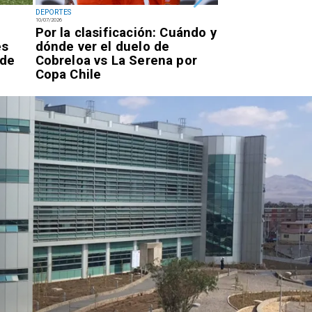
DEPORTES
DEPORTES
10/07/2026
07/07/2026
Por la clasificación: Cuándo y
Antofagastino
es
dónde ver el duelo de
Astudillo logr
 de
Cobreloa vs La Serena por
oro en los Ju
Copa Chile
Parasudameri
Valledupar 20