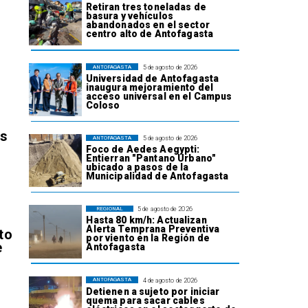
Retiran tres toneladas de
basura y vehículos
abandonados en el sector
centro alto de Antofagasta
5 de agosto de 2026
ANTOFAGASTA
Universidad de Antofagasta
inaugura mejoramiento del
acceso universal en el Campus
Coloso
os
5 de agosto de 2026
ANTOFAGASTA
Foco de Aedes Aegypti:
Entierran "Pantano Urbano"
ubicado a pasos de la
Municipalidad de Antofagasta
5 de agosto de 2026
REGIONAL
Hasta 80 km/h: Actualizan
Alerta Temprana Preventiva
to
por viento en la Región de
e
Antofagasta
4 de agosto de 2026
ANTOFAGASTA
Detienen a sujeto por iniciar
quema para sacar cables