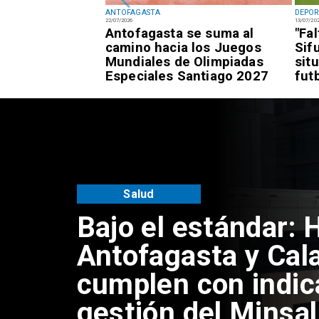
ANTOFAGASTA
DEPOR
22/07/2026
13/07/20
fagastino logra
Antofagasta se suma al
"Fa
esía de alto
camino hacia los Juegos
Sif
awái
Mundiales de Olimpiadas
sit
Especiales Santiago 2027
fut
Antofagasta
Universidad de An
inaugura mejorami
acceso universal 
Coloso