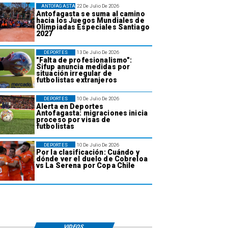
ANTOFAGASTA
22 De Julio De 2026
Antofagasta se suma al camino
hacia los Juegos Mundiales de
Olimpiadas Especiales Santiago
2027
DEPORTES
13 De Julio De 2026
"Falta de profesionalismo":
Sifup anuncia medidas por
situación irregular de
futbolistas extranjeros
DEPORTES
10 De Julio De 2026
Alerta en Deportes
Antofagasta: migraciones inicia
proceso por visas de
futbolistas
DEPORTES
10 De Julio De 2026
Por la clasificación: Cuándo y
dónde ver el duelo de Cobreloa
vs La Serena por Copa Chile
VIDEOS