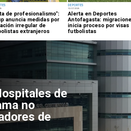
TES
DEPORTES
26
10/07/2026
lta de profesionalismo":
Alerta en Deportes
up anuncia medidas por
Antofagasta: migracion
uación irregular de
inicia proceso por visas
bolistas extranjeros
futbolistas
tofagasta
ento del
en el Campus