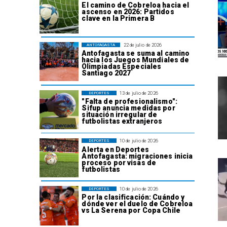
El camino de Cobreloa hacia el
ascenso en 2026: Partidos
clave en la Primera B
22 de julio de 2026
ANTOFAGASTA
Antofagasta se suma al camino
hacia los Juegos Mundiales de
Olimpiadas Especiales
Santiago 2027
13 de julio de 2026
DEPORTES
"Falta de profesionalismo":
Sifup anuncia medidas por
situación irregular de
futbolistas extranjeros
10 de julio de 2026
DEPORTES
Alerta en Deportes
Antofagasta: migraciones inicia
proceso por visas de
futbolistas
10 de julio de 2026
DEPORTES
Por la clasificación: Cuándo y
dónde ver el duelo de Cobreloa
vs La Serena por Copa Chile