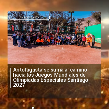
DEPORTES
"Falta de profesionalismo": Sifup
anuncia medidas por situación
irregular de futbolistas
extranjeros