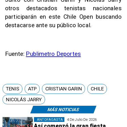
otros destacados tenistas nacionales
participarán en este Chile Open buscando
destacarse ante su público local.
Fuente:
Publimetro Deportes
TENIS
ATP
CRISTIAN GARIN
CHILE
NICOLÁS JARRY
MÁS NOTICIAS
ANTOFAGASTA
4 De Julio De 2026
Así comenzó la gran fiesta