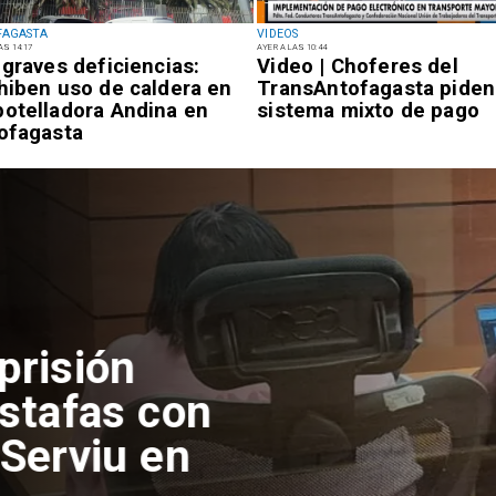
FAGASTA
VIDEOS
AS 14:17
AYER A LAS 10:44
 graves deficiencias:
Video | Choferes del
hiben uso de caldera en
TransAntofagasta piden
otelladora Andina en
sistema mixto de pago
ofagasta
isión
afas con
rviu en