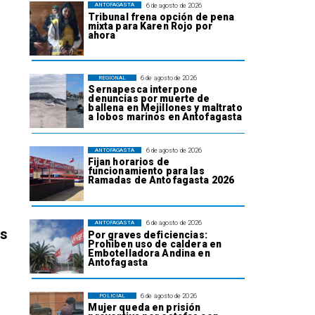
6 de agosto de 2026
ANTOFAGASTA
Tribunal frena opción de pena
mixta para Karen Rojo por
ahora
6 de agosto de 2026
REGIONAL
Sernapesca interpone
denuncias por muerte de
ballena en Mejillones y maltrato
a lobos marinos en Antofagasta
6 de agosto de 2026
ANTOFAGASTA
Fijan horarios de
funcionamiento para las
Ramadas de Antofagasta 2026
6 de agosto de 2026
ANTOFAGASTA
os
Por graves deficiencias:
Prohiben uso de caldera en
Embotelladora Andina en
Antofagasta
6 de agosto de 2026
POLICIAL
Mujer queda en prisión