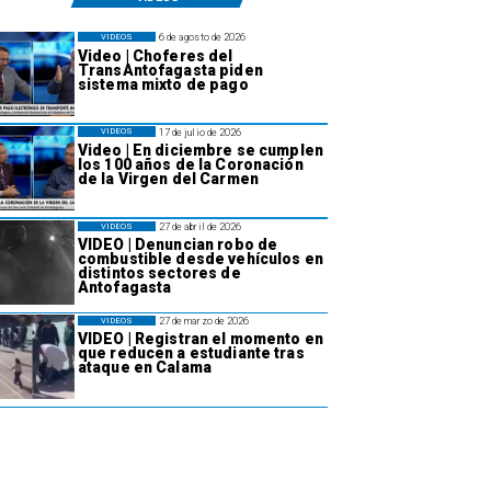
6 de agosto de 2026
VIDEOS
Video | Choferes del
TransAntofagasta piden
sistema mixto de pago
17 de julio de 2026
VIDEOS
Video | En diciembre se cumplen
los 100 años de la Coronación
de la Virgen del Carmen
27 de abril de 2026
VIDEOS
VIDEO | Denuncian robo de
combustible desde vehículos en
distintos sectores de
Antofagasta
27 de marzo de 2026
VIDEOS
VIDEO | Registran el momento en
que reducen a estudiante tras
ataque en Calama