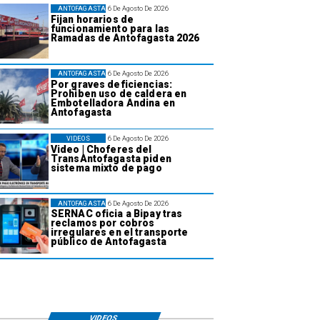
ANTOFAGASTA
6 De Agosto De 2026
Fijan horarios de
funcionamiento para las
Ramadas de Antofagasta 2026
ANTOFAGASTA
6 De Agosto De 2026
Por graves deficiencias:
Prohiben uso de caldera en
Embotelladora Andina en
Antofagasta
VIDEOS
6 De Agosto De 2026
Video | Choferes del
TransAntofagasta piden
sistema mixto de pago
ANTOFAGASTA
6 De Agosto De 2026
SERNAC oficia a Bipay tras
reclamos por cobros
irregulares en el transporte
público de Antofagasta
VIDEOS