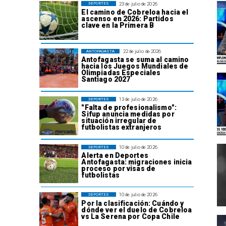
23 de julio de 2026
DEPORTES
El camino de Cobreloa hacia el
ascenso en 2026: Partidos
clave en la Primera B
22 de julio de 2026
ANTOFAGASTA
Antofagasta se suma al camino
hacia los Juegos Mundiales de
Olimpiadas Especiales
Santiago 2027
13 de julio de 2026
DEPORTES
"Falta de profesionalismo":
Sifup anuncia medidas por
situación irregular de
futbolistas extranjeros
10 de julio de 2026
DEPORTES
Alerta en Deportes
Antofagasta: migraciones inicia
proceso por visas de
futbolistas
10 de julio de 2026
DEPORTES
Por la clasificación: Cuándo y
dónde ver el duelo de Cobreloa
vs La Serena por Copa Chile