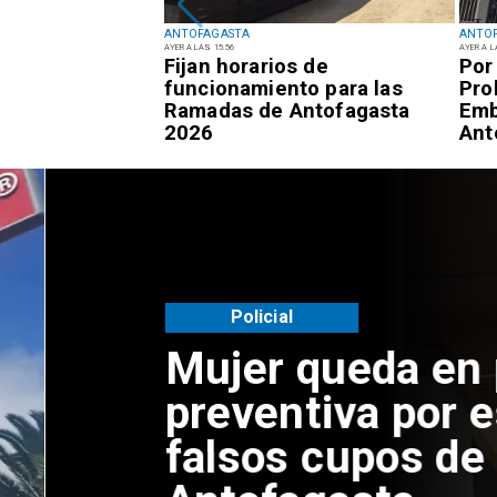
ANTOFAGASTA
ANTO
AYER A LAS 15:56
AYER A L
 respuestas del
Fijan horarios de
Por
 sujetos por
funcionamiento para las
Pro
encias de
Ramadas de Antofagasta
Emb
Antofagasta
2026
Ant
Policial
Mujer queda en pr
preventiva por est
falsos cupos de Se