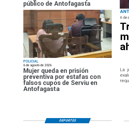
público de Antofagasta
AN
6 de 
T
m
a
POLICIAL
6 de agosto de 2026
Mujer queda en prisión
​La 
exal
preventiva por estafas con
requ
falsos cupos de Serviu en
Antofagasta
DEPORTES