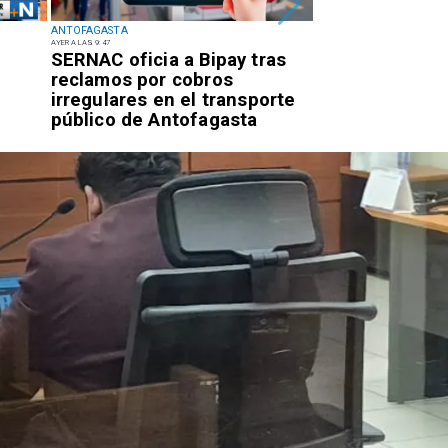
ANTOFAGASTA
ANTOFAGASTA
AYER A LAS 9:47
EL MIÉRCOLES PASADO A LAS 17:09
SERNAC oficia a Bipay tras
Retiran tres t
reclamos por cobros
basura y vehíc
irregulares en el transporte
abandonados e
público de Antofagasta
centro alto de