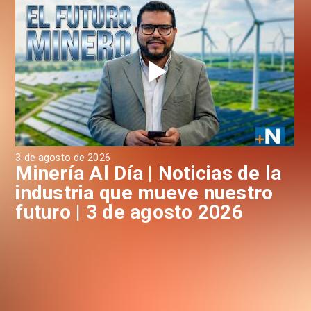
3 de agosto de 2026
31 
a
Minería Al Día | Noticias de la
M
industria que mueve nuestro
i
futuro | 3 de agosto 2026
f