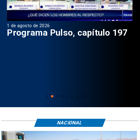
1 de agosto de 2026
31 
8
Programa Pulso, capítulo 197
D
NACIONAL