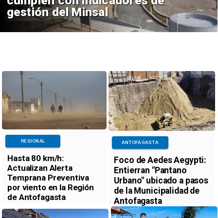
cumplen con indicadores de
gestión del Minsal
REGIONAL
ANTOFAGASTA
Hasta 80 km/h:
Foco de Aedes Aegypti:
Actualizan Alerta
Entierran "Pantano
Temprana Preventiva
Urbano" ubicado a pasos
por viento en la Región
de la Municipalidad de
de Antofagasta
Antofagasta