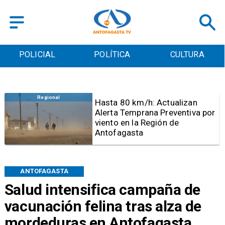
POLICIAL
POLÍTICA
CULTURA
Antofagasta
Detienen a sujeto por iniciar
quema para sacar cables
eléctricos en el sector norte de
Antofagasta
ANTOFAGASTA
Salud intensifica campaña de
vacunación felina tras alza de
mordeduras en Antofagasta