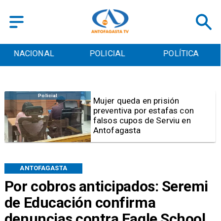
POLICIAL
POLÍTICA
CULTURA
Videos
Video | Choferes del
TransAntofagasta piden
sistema mixto de pago
ANTOFAGASTA
Por cobros anticipados: Seremi
de Educación confirma
denuncias contra Eagle School