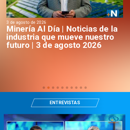
3 de agosto de 2026
31 
a
Minería Al Día | Noticias de la
M
industria que mueve nuestro
i
futuro | 3 de agosto 2026
f
ENTREVISTAS