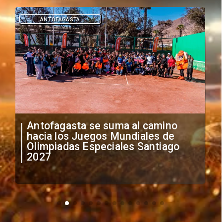
DEPORTES
"Falta de profesionalismo": Sifup
anuncia medidas por situación
irregular de futbolistas
extranjeros