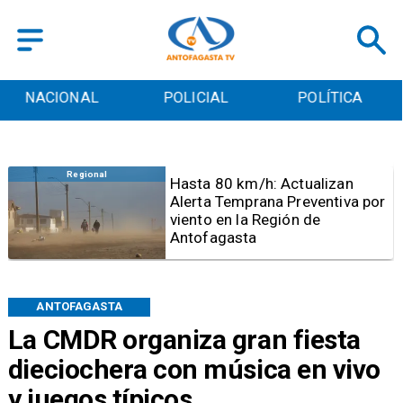
POLICIAL
POLÍTICA
CULTURA
Antofagasta
Detienen a sujeto por iniciar
quema para sacar cables
eléctricos en el sector norte de
Antofagasta
ANTOFAGASTA
La CMDR organiza gran fiesta
dieciochera con música en vivo
y juegos típicos