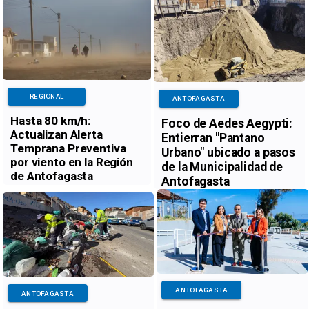
REGIONAL
ANTOFAGASTA
Hasta 80 km/h:
Foco de Aedes Aegypti:
Actualizan Alerta
Entierran "Pantano
Temprana Preventiva
Urbano" ubicado a pasos
por viento en la Región
de la Municipalidad de
de Antofagasta
Antofagasta
ANTOFAGASTA
ANTOFAGASTA