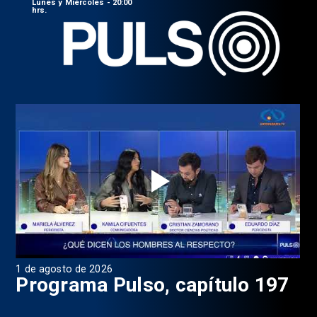
Lunes y Miércoles - 20:00
hrs.
1 de agosto de 2026
31 
8
Programa Pulso, capítulo 197
D