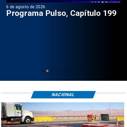
6 de agosto de 2026
4 d
Programa Pulso, Capítulo 199
P
NACIONAL