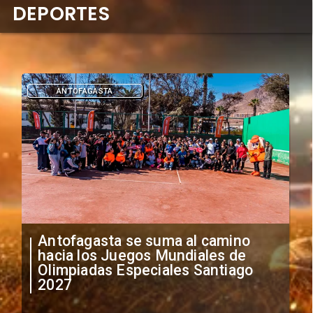
DEPORTES
DEPORTES
"Falta de profesionalismo": Sifup
anuncia medidas por situación
irregular de futbolistas
extranjeros