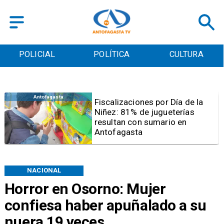
POLICIAL
POLÍTICA
CULTURA
Antofagasta
Tribunal frena opción de pena
mixta para Karen Rojo por ahora
NACIONAL
Horror en Osorno: Mujer
confiesa haber apuñalado a su
nuera 19 veces