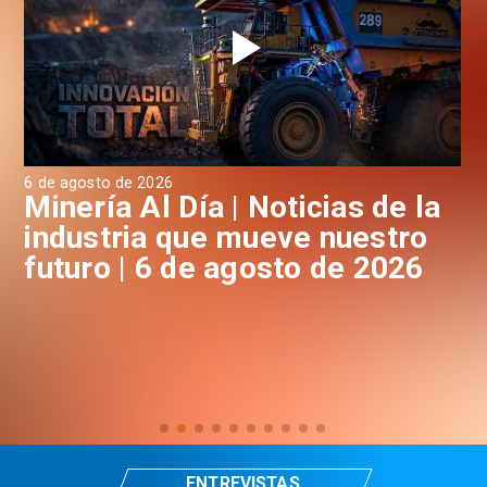
6 de agosto de 2026
6 d
a
Minería Al Día | Noticias de la
M
industria que mueve nuestro
i
futuro | 6 de agosto de 2026
f
ENTREVISTAS