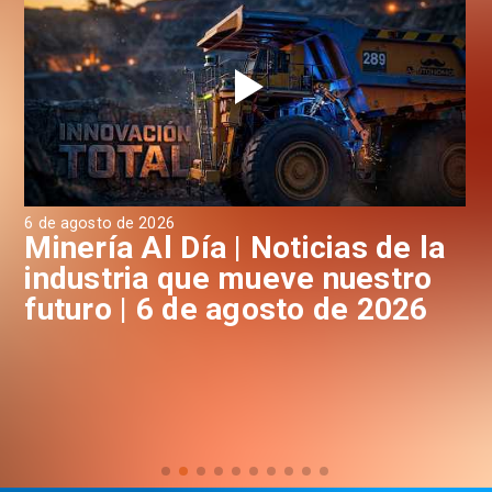
6 de agosto de 2026
6 d
a
Minería Al Día | Noticias de la
M
industria que mueve nuestro
i
futuro | 6 de agosto de 2026
f