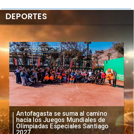
DEPORTES
DEPORTES
"Falta de profesionalismo": Sifup
anuncia medidas por situación
irregular de futbolistas
extranjeros