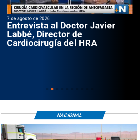
7 de agosto de 2026
6 d
0
Entrevista al Doctor Javier
P
Labbé, Director de
Cardiocirugía del HRA
NACIONAL