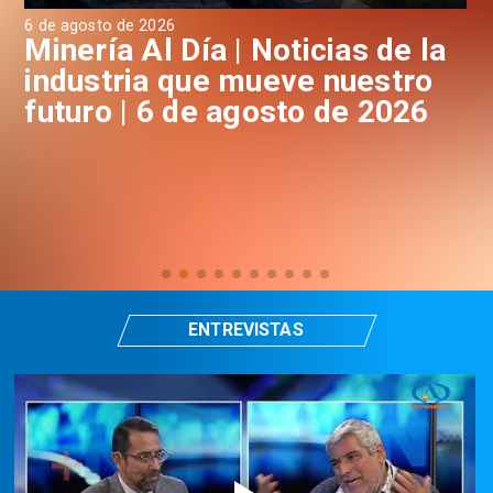
6 de agosto de 2026
6 d
a
Minería Al Día | Noticias de la
M
industria que mueve nuestro
i
futuro | 6 de agosto de 2026
f
ENTREVISTAS