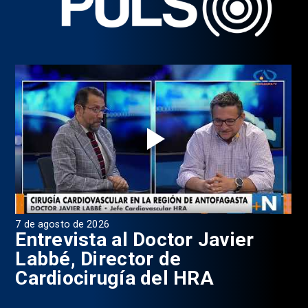
7 de agosto de 2026
6 d
0
Entrevista al Doctor Javier
P
Labbé, Director de
Cardiocirugía del HRA