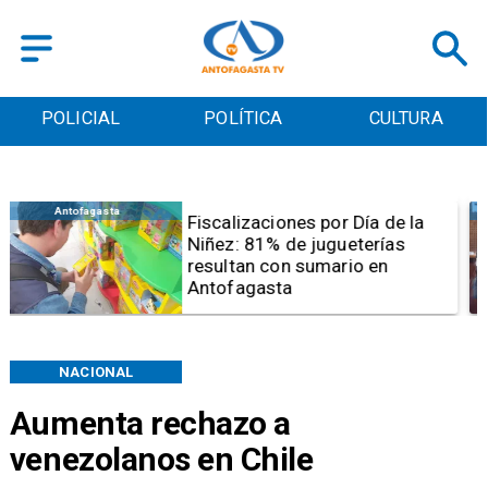
POLICIAL
POLÍTICA
CULTURA
Antofagasta
Tribunal frena opción de pena
mixta para Karen Rojo por ahora
NACIONAL
Aumenta rechazo a
venezolanos en Chile