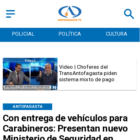
POLICIAL
POLÍTICA
CULTURA
Antofagasta
SERNAC oficia a Bipay tras
reclamos por cobros irregulares
en el transporte público de
Antofagasta
ANTOFAGASTA
Con entrega de vehículos para
Carabineros: Presentan nuevo
Ministerio de Seguridad en