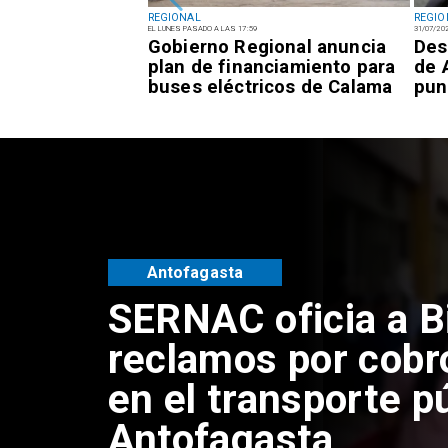
REGIONAL
REGIO
EL LUNES PASADO A LAS 17:59
31/07/20
inco fragatas
Gobierno Regional anuncia
Des
en el Balneario
plan de financiamiento para
de 
 Mejillones
buses eléctricos de Calama
pun
Antofagasta
SERNAC oficia a B
reclamos por cobr
en el transporte p
Antofagasta