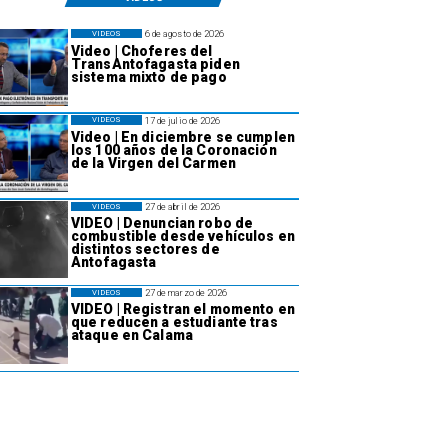
6 de agosto de 2026
VIDEOS
Video | Choferes del
TransAntofagasta piden
sistema mixto de pago
17 de julio de 2026
VIDEOS
Video | En diciembre se cumplen
los 100 años de la Coronación
de la Virgen del Carmen
27 de abril de 2026
VIDEOS
VIDEO | Denuncian robo de
combustible desde vehículos en
distintos sectores de
Antofagasta
27 de marzo de 2026
VIDEOS
VIDEO | Registran el momento en
que reducen a estudiante tras
ataque en Calama