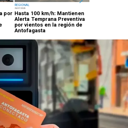
REGIONAL
POLICIAL
29/07/2026
28/07/2026
a por
Hasta 100 km/h: Mantienen
Descartan caíd
Alerta Temprana Preventiva
tras alerta en 
e
por vientos en la región de
Tuina
Antofagasta