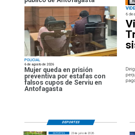
VID
6 de 
V
T
s
POLICIAL
6 de agosto de 2026
Mujer queda en prisión
​Dir
perj
preventiva por estafas con
pago
falsos cupos de Serviu en
Antofagasta
DEPORTES
23 de julio de 2026
DEPORTES