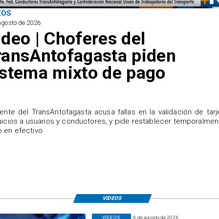
EOS
agosto de 2026
ideo | Choferes del
ransAntofagasta piden
istema mixto de pago
igente del TransAntofagasta acusa fallas en la validación de tarj
uicios a usuarios y conductores, y pide restablecer temporalmen
 en efectivo.
VIDEOS
VIDEOS
6 de agosto de 2026