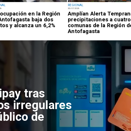
NAL
REGIONAL
26
30/07/2026
ocupación en la Región
Amplían Alerta Tempran
Antofagasta baja dos
precipitaciones a cuatro
tos y alcanza un 6,2%
comunas de la Región d
Antofagasta
ipay tras
os irregulares
úblico de