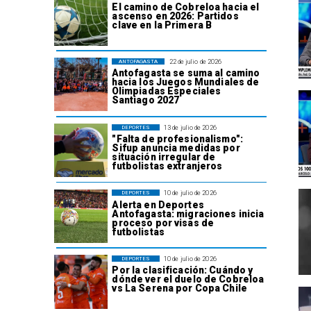
El camino de Cobreloa hacia el
ascenso en 2026: Partidos
clave en la Primera B
22 de julio de 2026
ANTOFAGASTA
Antofagasta se suma al camino
hacia los Juegos Mundiales de
Olimpiadas Especiales
Santiago 2027
13 de julio de 2026
DEPORTES
"Falta de profesionalismo":
Sifup anuncia medidas por
situación irregular de
futbolistas extranjeros
10 de julio de 2026
DEPORTES
Alerta en Deportes
Antofagasta: migraciones inicia
proceso por visas de
futbolistas
10 de julio de 2026
DEPORTES
Por la clasificación: Cuándo y
dónde ver el duelo de Cobreloa
vs La Serena por Copa Chile