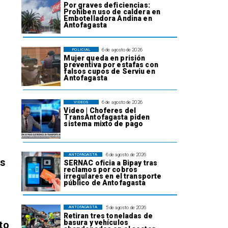
Por graves deficiencias:
Prohiben uso de caldera en
Embotelladora Andina en
Antofagasta
6 de agosto de 2026
POLICIAL
Mujer queda en prisión
preventiva por estafas con
falsos cupos de Serviu en
Antofagasta
6 de agosto de 2026
VIDEOS
Video | Choferes del
TransAntofagasta piden
sistema mixto de pago
6 de agosto de 2026
ANTOFAGASTA
os
SERNAC oficia a Bipay tras
reclamos por cobros
irregulares en el transporte
público de Antofagasta
5 de agosto de 2026
ANTOFAGASTA
Retiran tres toneladas de
basura y vehículos
to