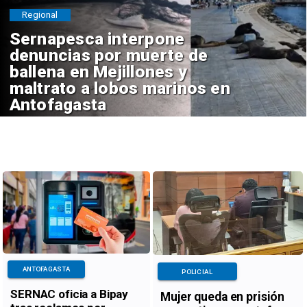
Regional
Sernapesca interpone
denuncias por muerte de
ballena en Mejillones y
maltrato a lobos marinos en
Antofagasta
ANTOFAGASTA
POLICIAL
SERNAC oficia a Bipay
Mujer queda en prisión