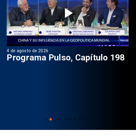
4 de agosto de 2026
1 d
9
Programa Pulso, Capítulo 198
P