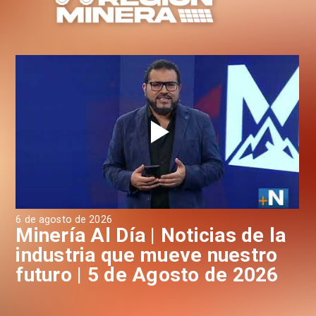
6 de agosto de 2026
4 d
a
Minería Al Día | Noticias de la
M
industria que mueve nuestro
i
futuro | 5 de Agosto de 2026
f