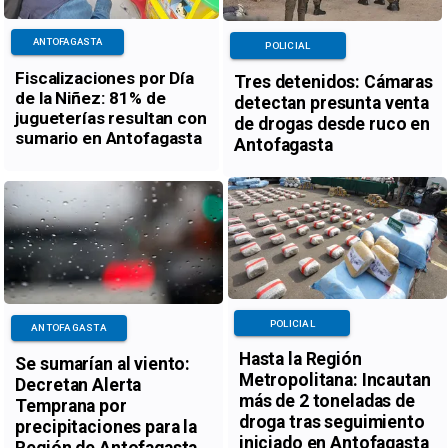
ANTOFAGASTA
POLICIAL
Fiscalizaciones por Día
Tres detenidos: Cámaras
de la Niñez: 81% de
detectan presunta venta
jugueterías resultan con
de drogas desde ruco en
sumario en Antofagasta
Antofagasta
POLICIAL
ANTOFAGASTA
Hasta la Región
Se sumarían al viento:
Metropolitana: Incautan
Decretan Alerta
más de 2 toneladas de
Temprana por
droga tras seguimiento
precipitaciones para la
iniciado en Antofagasta
Región de Antofagasta