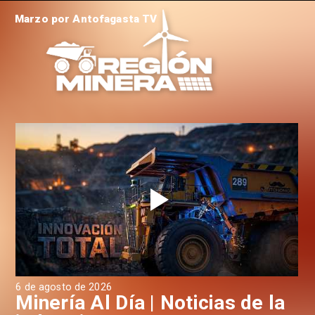
Marzo por Antofagasta TV
6 de agosto de 2026
6 d
a
Minería Al Día | Noticias de la
M