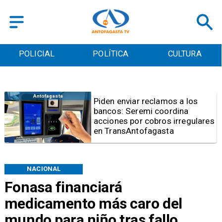
POLICIAL
POLÍTICA
CULTURA
Regional
Gobierno Regional anuncia plan
de financiamiento para buses
eléctricos de Calama
NACIONAL
Fonasa financiará
medicamento más caro del
mundo para niño tras fallo