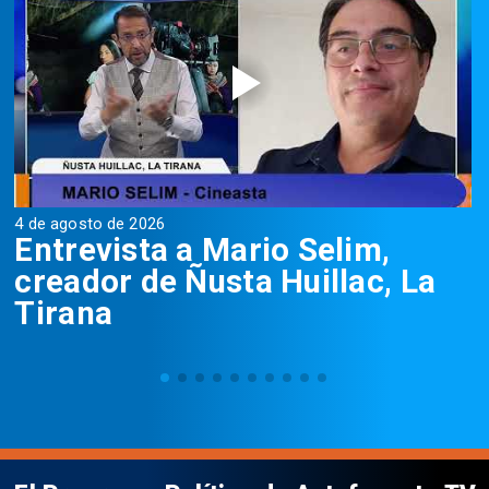
4 de agosto de 2026
3
Entrevista a Mario Selim,
E
creador de Ñusta Huillac, La
Tirana