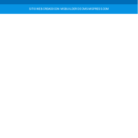
SITIO WEB CREADO CON MSBUILDER DE CMS-MSPRESS.COM