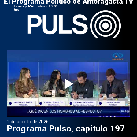
El Programa Político de Antofagasta TV
Lunes y Miércoles - 20:00
hrs.
1 de agosto de 2026
31 
8
Programa Pulso, capítulo 197
D