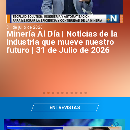
31 de julio de 2026
30 
a
Minería Al Día | Noticias de la
M
industria que mueve nuestro
i
futuro | 31 de Julio de 2026
f
ENTREVISTAS