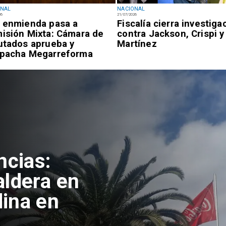
ONAL
NACIONAL
26
21/07/2026
 enmienda pasa a
Fiscalía cierra investiga
isión Mixta: Cámara de
contra Jackson, Crispi y
utados aprueba y
Martínez
pacha Megarreforma
isión
afas con
rviu en