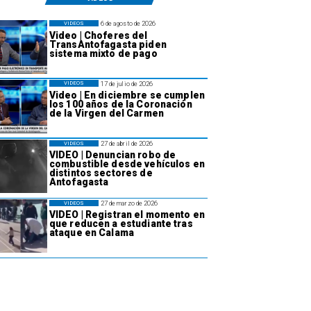
6 de agosto de 2026
VIDEOS
Video | Choferes del
TransAntofagasta piden
sistema mixto de pago
17 de julio de 2026
VIDEOS
Video | En diciembre se cumplen
los 100 años de la Coronación
de la Virgen del Carmen
27 de abril de 2026
VIDEOS
VIDEO | Denuncian robo de
combustible desde vehículos en
distintos sectores de
Antofagasta
27 de marzo de 2026
VIDEOS
VIDEO | Registran el momento en
que reducen a estudiante tras
ataque en Calama