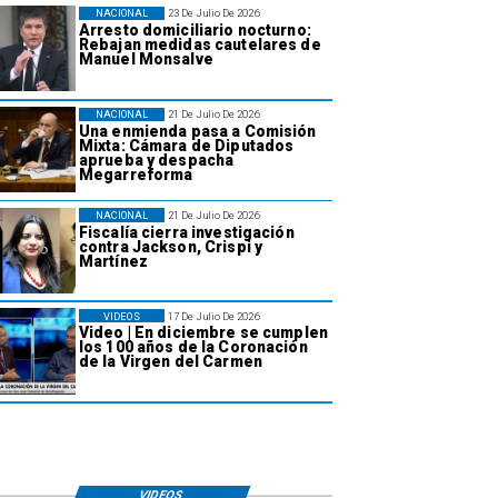
NACIONAL
23 De Julio De 2026
Arresto domiciliario nocturno:
Rebajan medidas cautelares de
Manuel Monsalve
NACIONAL
21 De Julio De 2026
Una enmienda pasa a Comisión
Mixta: Cámara de Diputados
aprueba y despacha
Megarreforma
NACIONAL
21 De Julio De 2026
Fiscalía cierra investigación
contra Jackson, Crispi y
Martínez
VIDEOS
17 De Julio De 2026
Video | En diciembre se cumplen
los 100 años de la Coronación
de la Virgen del Carmen
VIDEOS