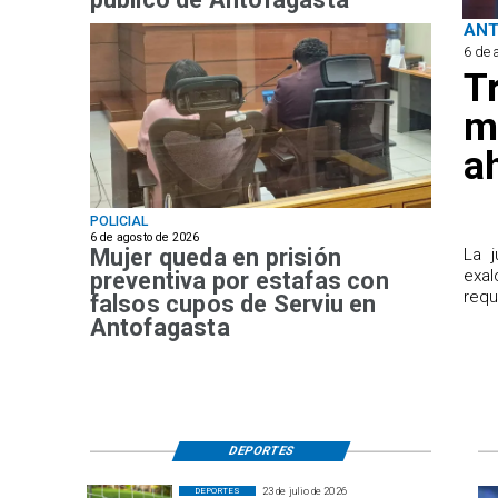
AN
6 de 
T
m
a
POLICIAL
6 de agosto de 2026
Mujer queda en prisión
​La 
exal
preventiva por estafas con
requ
falsos cupos de Serviu en
Antofagasta
DEPORTES
23 de julio de 2026
DEPORTES