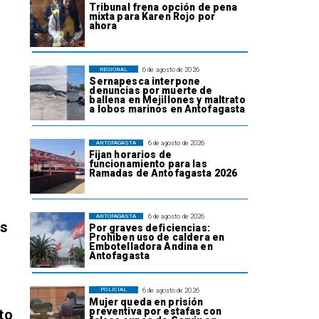
Tribunal frena opción de pena
mixta para Karen Rojo por
ahora
6 de agosto de 2026
REGIONAL
Sernapesca interpone
denuncias por muerte de
ballena en Mejillones y maltrato
a lobos marinos en Antofagasta
6 de agosto de 2026
ANTOFAGASTA
Fijan horarios de
funcionamiento para las
Ramadas de Antofagasta 2026
6 de agosto de 2026
ANTOFAGASTA
os
Por graves deficiencias:
Prohiben uso de caldera en
Embotelladora Andina en
Antofagasta
6 de agosto de 2026
POLICIAL
Mujer queda en prisión
preventiva por estafas con
to