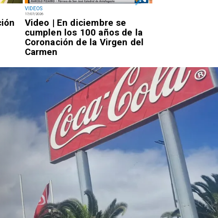
VIDEOS
NACIONAL
17/07/2026
14/07/2026
ción
Video | En diciembre se
Miércoles 7:20
cumplen los 100 años de la
Rojo llegará a 
Coronación de la Virgen del
por la PDI para
Carmen
condena