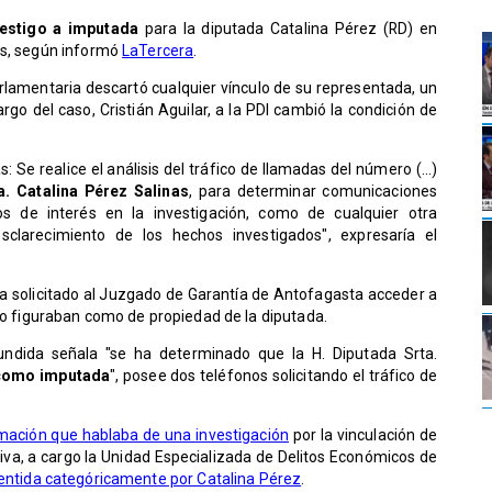
testigo a imputada
para la diputada Catalina Pérez (RD) en
os, según informó
LaTercera
.
lamentaria descartó cualquier vínculo de su representada, un
rgo del caso, Cristián Aguilar, a la PDI cambió la condición de
as: Se realice el análisis del tráfico de llamadas del número (...)
. Catalina Pérez Salinas
, para determinar comunicaciones
s de interés en la investigación, como de cualquier otra
esclarecimiento de los hechos investigados", expresaría el
ría solicitado al Juzgado de Garantía de Antofagasta acceder a
co figuraban como de propiedad de la diputada.
undida señala "se ha determinado que la H. Diputada Srta.
 como imputada
", posee dos teléfonos solicitando el tráfico de
mación que hablaba de una investigación
por la vinculación de
iva, a cargo la Unidad Especializada de Delitos Económicos de
ntida categóricamente por Catalina Pérez
.