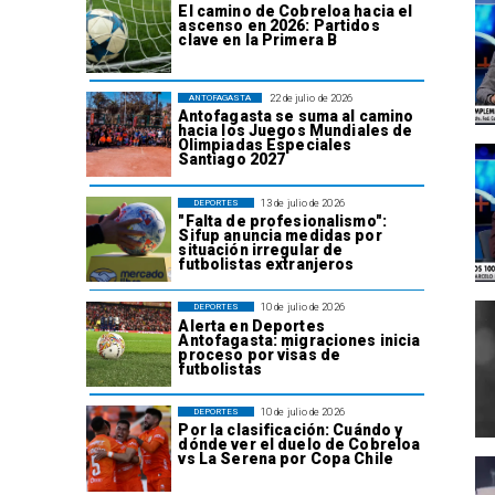
El camino de Cobreloa hacia el
ascenso en 2026: Partidos
clave en la Primera B
22 de julio de 2026
ANTOFAGASTA
Antofagasta se suma al camino
hacia los Juegos Mundiales de
Olimpiadas Especiales
Santiago 2027
13 de julio de 2026
DEPORTES
"Falta de profesionalismo":
Sifup anuncia medidas por
situación irregular de
futbolistas extranjeros
10 de julio de 2026
DEPORTES
Alerta en Deportes
Antofagasta: migraciones inicia
proceso por visas de
futbolistas
10 de julio de 2026
DEPORTES
Por la clasificación: Cuándo y
dónde ver el duelo de Cobreloa
vs La Serena por Copa Chile