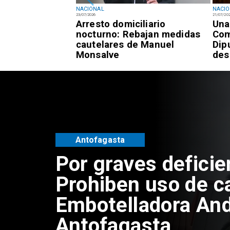
NACIONAL
NACI
23/07/2026
21/07/20
registra 7,3% de
Arresto domiciliario
Una
 frente al 9,4%
nocturno: Rebajan medidas
Com
cautelares de Manuel
Dip
Monsalve
des
Policial
Mujer queda en pr
preventiva por est
falsos cupos de Se
Antofagasta