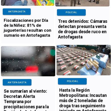
ANTOFAGASTA
POLICIAL
Fiscalizaciones por Día
Tres detenidos: Cámaras
de la Niñez: 81% de
detectan presunta venta
jugueterías resultan con
de drogas desde ruco en
sumario en Antofagasta
Antofagasta
POLICIAL
ANTOFAGASTA
Hasta la Región
Se sumarían al viento:
Metropolitana: Incautan
Decretan Alerta
más de 2 toneladas de
Temprana por
droga tras seguimiento
precipitaciones para la
iniciado en Antofagasta