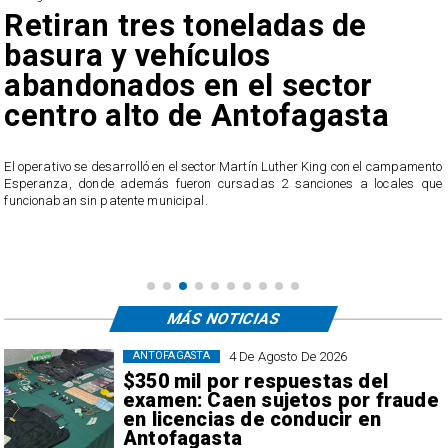
Bajo el estándar: Hospitales
de Antofagasta y Calama no
cumplen con indicadores de
gestión del Minsal
o
Los establecimientos quedaron entre los resultados más bajos en el
e
ranking de gestión elaborado por el Ministerio de Salud, donde fueron
evaluados 62 hospitales a nivel nacional.
MÁS NOTICIAS
4 De Agosto De 2026
ANTOFAGASTA
$350 mil por respuestas del
examen: Caen sujetos por fraude
en licencias de conducir en
Antofagasta