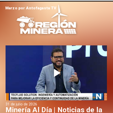
Marzo por Antofagasta TV
31 de julio de 2026
30 
a
Minería Al Día | Noticias de la
M