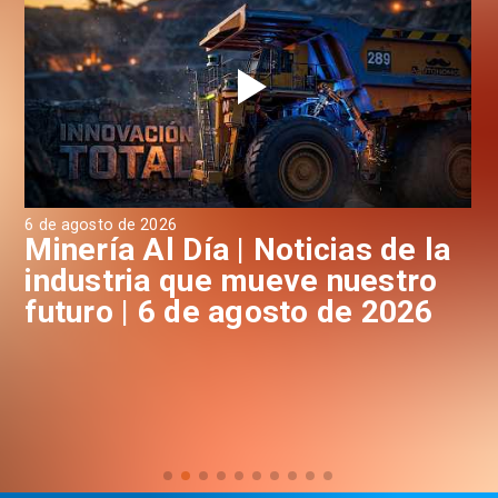
6 de agosto de 2026
4 d
a
Minería Al Día | Noticias de la
M
industria que mueve nuestro
i
futuro | 5 de Agosto de 2026
f