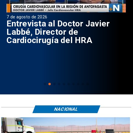
7 de agosto de 2026
6 d
0
Entrevista al Doctor Javier
P
Labbé, Director de
Cardiocirugía del HRA
NACIONAL