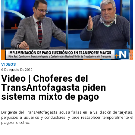
ANTOFAGASTA
6 De Agosto De 2026
SERNAC oficia a Bipay tras
reclamos por cobros
irregulares en el transporte
público de Antofagasta
tarjetas,
lmente el
El servicio ofició a la empresa tras recibir casi 40 reclamos por part
usuarios, quienes acusan cobros irregulares, descuentos dupli
transacciones que no reconocen.