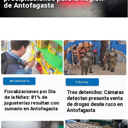
sta
Antofagast
ANTOFAGASTA
POLICIAL
Fiscalizaciones por Día
Tres detenidos: Cámaras
de la Niñez: 81% de
detectan presunta venta
jugueterías resultan con
de drogas desde ruco en
sumario en Antofagasta
Antofagasta