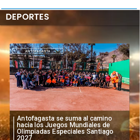
DEPORTES
DEPORTES
"Falta de profesionalismo": Sifup
anuncia medidas por situación
irregular de futbolistas
extranjeros