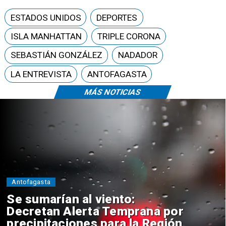
ESTADOS UNIDOS
DEPORTES
ISLA MANHATTAN
TRIPLE CORONA
SEBASTIÁN GONZÁLEZ
NADADOR
LA ENTREVISTA
ANTOFAGASTA
MÁS NOTICIAS
Policial
al viento:
Tres deteni
erta Temprana por
detectan pr
nes para la Región
drogas desd