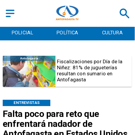
POLICIAL
POLÍTICA
CULTURA
Antofagasta
Tribunal frena opción de pena
mixta para Karen Rojo por ahora
ENTREVISTAS
Falta poco para reto que
enfrentará nadador de
Antofagasta en Estados Unidos