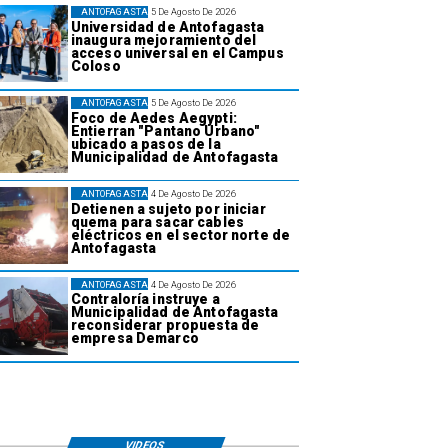
ANTOFAGASTA
5 De Agosto De 2026
Universidad de Antofagasta
inaugura mejoramiento del
acceso universal en el Campus
Coloso
ANTOFAGASTA
5 De Agosto De 2026
Foco de Aedes Aegypti:
Entierran "Pantano Urbano"
ubicado a pasos de la
Municipalidad de Antofagasta
ANTOFAGASTA
4 De Agosto De 2026
Detienen a sujeto por iniciar
quema para sacar cables
eléctricos en el sector norte de
Antofagasta
ANTOFAGASTA
4 De Agosto De 2026
Contraloría instruye a
Municipalidad de Antofagasta
reconsiderar propuesta de
empresa Demarco
VIDEOS