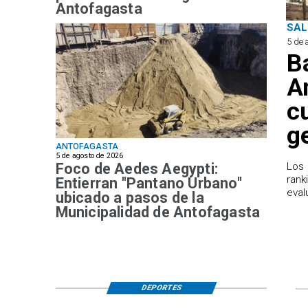
Antofagasta
SAL
5 de 
B
A
c
g
ANTOFAGASTA
5 de agosto de 2026
Foco de Aedes Aegypti:
Los 
rank
Entierran "Pantano Urbano"
eval
ubicado a pasos de la
Municipalidad de Antofagasta
DEPORTES