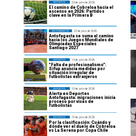
23 de julio de 2026
DEPORTES
El camino de Cobreloa hacia el
ascenso en 2026: Partidos
clave en la Primera B
22 de julio de 2026
ANTOFAGASTA
Antofagasta se suma al camino
hacia los Juegos Mundiales de
Olimpiadas Especiales
Santiago 2027
13 de julio de 2026
DEPORTES
"Falta de profesionalismo":
Sifup anuncia medidas por
situación irregular de
futbolistas extranjeros
10 de julio de 2026
DEPORTES
Alerta en Deportes
Antofagasta: migraciones inicia
proceso por visas de
futbolistas
10 de julio de 2026
DEPORTES
Por la clasificación: Cuándo y
dónde ver el duelo de Cobreloa
vs La Serena por Copa Chile