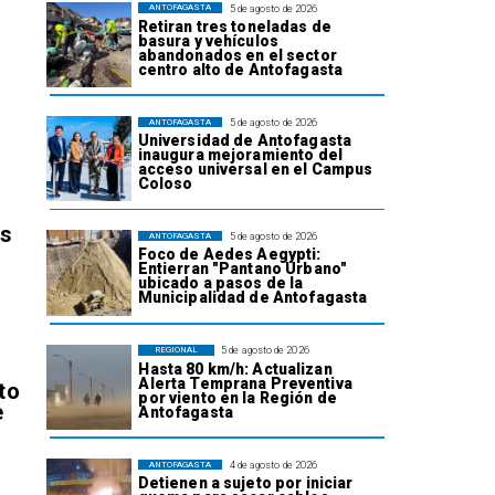
5 de agosto de 2026
ANTOFAGASTA
Retiran tres toneladas de
basura y vehículos
abandonados en el sector
centro alto de Antofagasta
5 de agosto de 2026
ANTOFAGASTA
Universidad de Antofagasta
inaugura mejoramiento del
acceso universal en el Campus
Coloso
os
5 de agosto de 2026
ANTOFAGASTA
Foco de Aedes Aegypti:
Entierran "Pantano Urbano"
ubicado a pasos de la
Municipalidad de Antofagasta
5 de agosto de 2026
REGIONAL
Hasta 80 km/h: Actualizan
Alerta Temprana Preventiva
to
por viento en la Región de
e
Antofagasta
4 de agosto de 2026
ANTOFAGASTA
Detienen a sujeto por iniciar