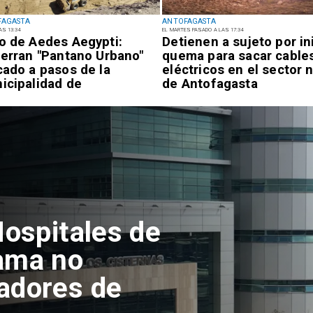
FAGASTA
ANTOFAGASTA
AS 13:34
EL MARTES PASADO A LAS 17:34
o de Aedes Aegypti:
Detienen a sujeto por in
ierran "Pantano Urbano"
quema para sacar cable
cado a pasos de la
eléctricos en el sector 
icipalidad de
de Antofagasta
ofagasta
Hospitales de
ama no
adores de