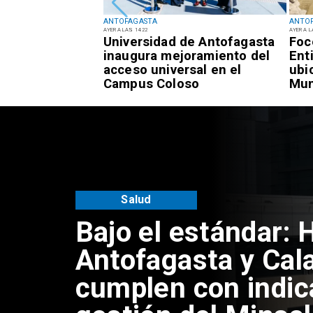
ANTOFAGASTA
ANTO
AYER A LAS 14:22
AYER A L
oma: Jonathan
Universidad de Antofagasta
Foc
echaza
inaugura mejoramiento del
Ent
ad por difusión
acceso universal en el
ubi
os
Campus Coloso
Mun
Ant
Salud
Bajo el estándar: 
Antofagasta y Cal
cumplen con indic