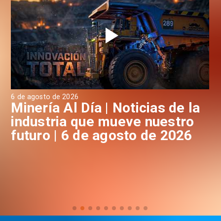
6 de agosto de 2026
6 d
a
Minería Al Día | Noticias de la
M
industria que mueve nuestro
i
futuro | 6 de agosto de 2026
f