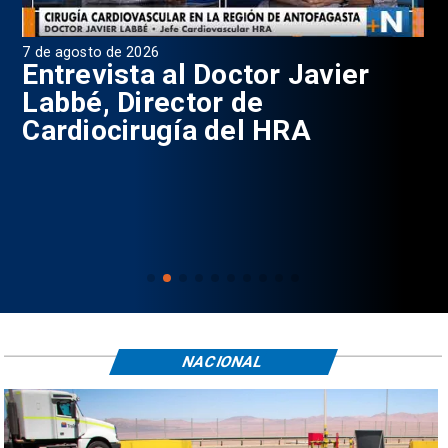
7 de agosto de 2026
6 d
0
Entrevista al Doctor Javier
P
Labbé, Director de
Cardiocirugía del HRA
NACIONAL