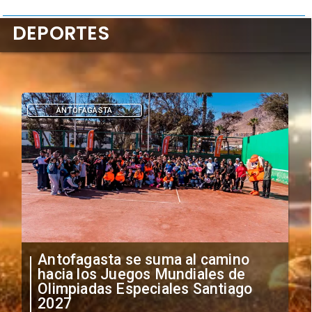
DEPORTES
DEPORTES
"Falta de profesionalismo": Sifup
anuncia medidas por situación
irregular de futbolistas
extranjeros