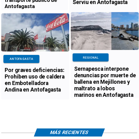
transporte público de
Serviu en Antofagasta
Antofagasta
REGIONAL
ANTOFAGASTA
Sernapesca interpone
Por graves deficiencias:
denuncias por muerte de
Prohiben uso de caldera
ballena en Mejillones y
en Embotelladora
maltrato a lobos
Andina en Antofagasta
marinos en Antofagasta
MÁS RECIENTES