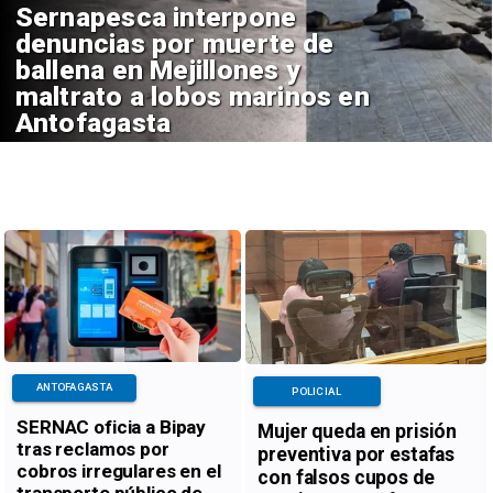
Sernapesca interpone
denuncias por muerte de
ballena en Mejillones y
maltrato a lobos marinos en
Antofagasta
ANTOFAGASTA
POLICIAL
SERNAC oficia a Bipay
Mujer queda en prisión
tras reclamos por
preventiva por estafas
cobros irregulares en el
con falsos cupos de