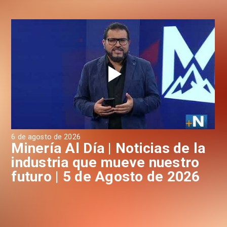
6 de agosto de 2026
4 d
a
Minería Al Día | Noticias de la
M
industria que mueve nuestro
i
futuro | 5 de Agosto de 2026
f