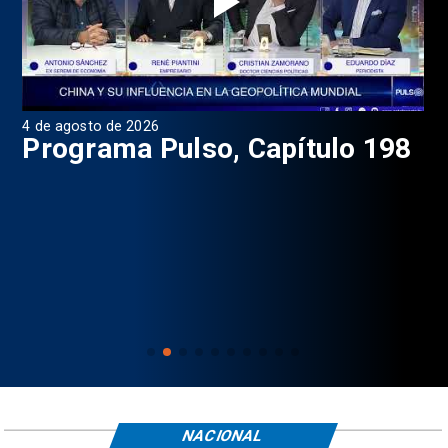
4 de agosto de 2026
1 d
9
Programa Pulso, Capítulo 198
P
NACIONAL