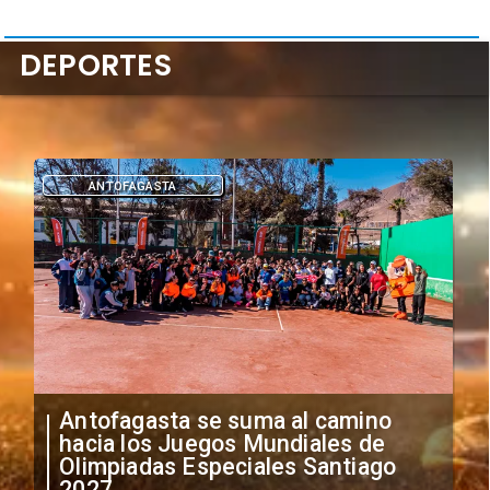
DEPORTES
DEPORTES
"Falta de profesionalismo": Sifup
anuncia medidas por situación
irregular de futbolistas
extranjeros