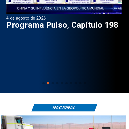
4 de agosto de 2026
1 d
9
Programa Pulso, Capítulo 198
P
NACIONAL