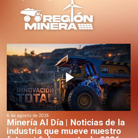
6 de agosto de 2026
6 d
a
Minería Al Día | Noticias de la
M
industria que mueve nuestro
i