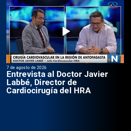
7 de agosto de 2026
6 d
0
Entrevista al Doctor Javier
P
Labbé, Director de
Cardiocirugía del HRA