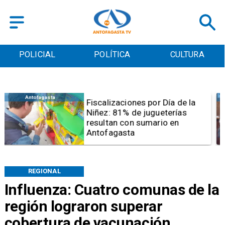
POLICIAL
POLÍTICA
CULTURA
Antofagasta
Tribunal frena opción de pena
mixta para Karen Rojo por ahora
REGIONAL
Influenza: Cuatro comunas de la
región lograron superar
cobertura de vacunación