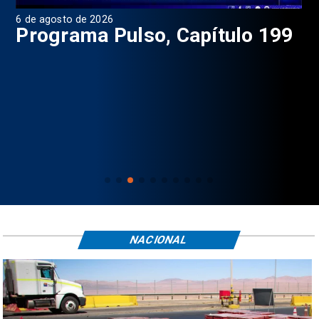
4 de agosto de 2026
1 d
9
Programa Pulso, Capítulo 198
P
NACIONAL