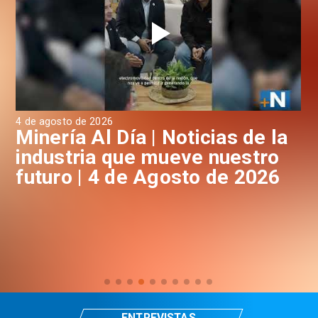
4 de agosto de 2026
3 d
a
Minería Al Día | Noticias de la
M
industria que mueve nuestro
i
futuro | 4 de Agosto de 2026
f
ENTREVISTAS