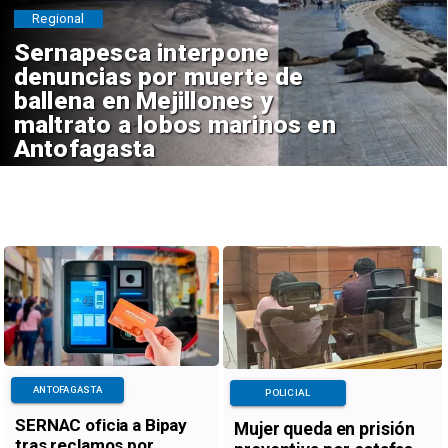
Regional
Sernapesca interpone
denuncias por muerte de
ballena en Mejillones y
maltrato a lobos marinos en
Antofagasta
ANTOFAGASTA
POLICIAL
SERNAC oficia a Bipay
Mujer queda en prisión
tras reclamos por