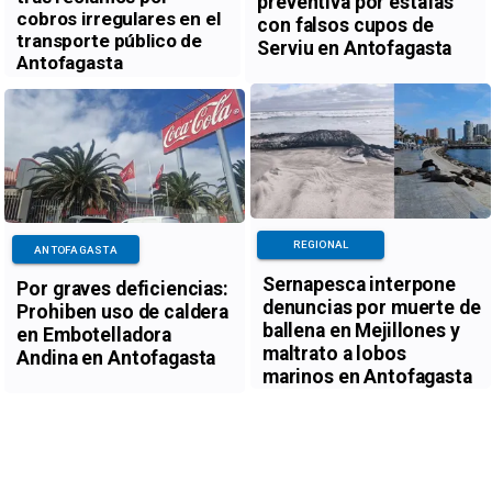
preventiva por estafas
cobros irregulares en el
con falsos cupos de
transporte público de
Serviu en Antofagasta
Antofagasta
REGIONAL
ANTOFAGASTA
Sernapesca interpone
Por graves deficiencias:
denuncias por muerte de
Prohiben uso de caldera
ballena en Mejillones y
en Embotelladora
maltrato a lobos
Andina en Antofagasta
marinos en Antofagasta