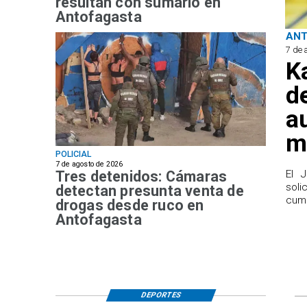
resultan con sumario en
Antofagasta
AN
7 de 
K
d
a
m
POLICIAL
7 de agosto de 2026
Tres detenidos: Cámaras
El 
sol
detectan presunta venta de
cump
drogas desde ruco en
Antofagasta
DEPORTES