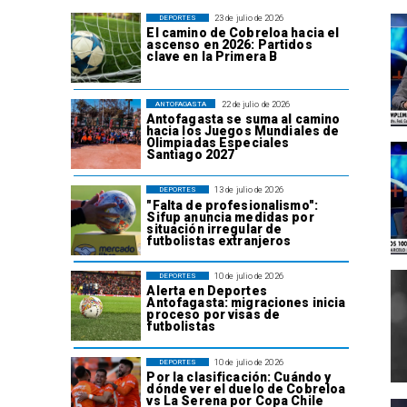
23 de julio de 2026
DEPORTES
El camino de Cobreloa hacia el
ascenso en 2026: Partidos
clave en la Primera B
22 de julio de 2026
ANTOFAGASTA
Antofagasta se suma al camino
hacia los Juegos Mundiales de
Olimpiadas Especiales
Santiago 2027
13 de julio de 2026
DEPORTES
"Falta de profesionalismo":
Sifup anuncia medidas por
situación irregular de
futbolistas extranjeros
10 de julio de 2026
DEPORTES
Alerta en Deportes
Antofagasta: migraciones inicia
proceso por visas de
futbolistas
10 de julio de 2026
DEPORTES
Por la clasificación: Cuándo y
dónde ver el duelo de Cobreloa
vs La Serena por Copa Chile