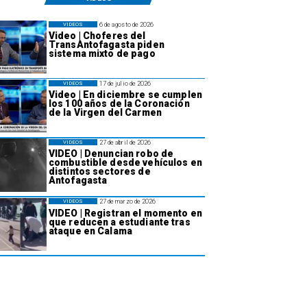
6 de agosto de 2026
VIDEOS
Video | Choferes del
TransAntofagasta piden
sistema mixto de pago
17 de julio de 2026
VIDEOS
Video | En diciembre se cumplen
los 100 años de la Coronación
de la Virgen del Carmen
27 de abril de 2026
VIDEOS
VIDEO | Denuncian robo de
combustible desde vehículos en
distintos sectores de
Antofagasta
27 de marzo de 2026
VIDEOS
VIDEO | Registran el momento en
que reducen a estudiante tras
ataque en Calama