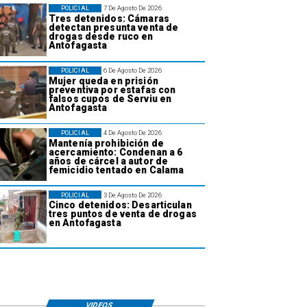
POLICIAL
7 De Agosto De 2026
Tres detenidos: Cámaras
detectan presunta venta de
drogas desde ruco en
Antofagasta
POLICIAL
6 De Agosto De 2026
Mujer queda en prisión
preventiva por estafas con
falsos cupos de Serviu en
Antofagasta
POLICIAL
4 De Agosto De 2026
Mantenía prohibición de
acercamiento: Condenan a 6
años de cárcel a autor de
femicidio tentado en Calama
POLICIAL
3 De Agosto De 2026
Cinco detenidos: Desarticulan
tres puntos de venta de drogas
en Antofagasta
VIDEOS