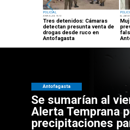
POLICIAL
POLIC
AYER A LAS 16:13
EL JUEVE
ona fallecida al
Tres detenidos: Cámaras
Muj
n vehículo en el
detectan presunta venta de
pre
áscar de
drogas desde ruco en
fal
Antofagasta
Ant
Antofagasta
Se sumarían al vie
Alerta Temprana p
precipitaciones pa