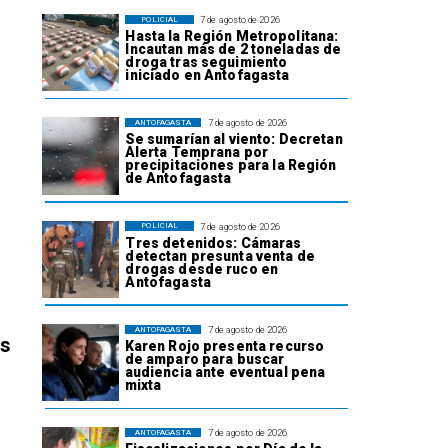
7 de agosto de 2026
POLICIAL
Hasta la Región Metropolitana:
Incautan más de 2 toneladas de
droga tras seguimiento
iniciado en Antofagasta
7 de agosto de 2026
ANTOFAGASTA
Se sumarían al viento: Decretan
Alerta Temprana por
precipitaciones para la Región
de Antofagasta
7 de agosto de 2026
POLICIAL
Tres detenidos: Cámaras
detectan presunta venta de
drogas desde ruco en
Antofagasta
7 de agosto de 2026
ANTOFAGASTA
os
Karen Rojo presenta recurso
de amparo para buscar
audiencia ante eventual pena
mixta
7 de agosto de 2026
ANTOFAGASTA