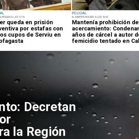
IAL
POLICIAL
S PASADO A LAS 12:15
EL MARTES PASADO A LAS 16:32
er queda en prisión
Mantenía prohibición de
ventiva por estafas con
acercamiento: Condenan
sos cupos de Serviu en
años de cárcel a autor d
ofagasta
femicidio tentado en C
nto: Decretan
or
ra la Región