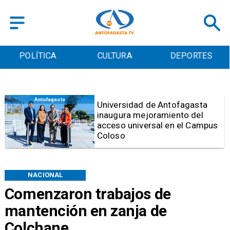
POLÍTICA
CULTURA
DEPORTES
Antofagasta
Foco de Aedes Aegypti:
Entierran "Pantano Urbano"
ubicado a pasos de la
Municipalidad de Antofagasta
NACIONAL
Comenzaron trabajos de
mantención en zanja de
Colchane