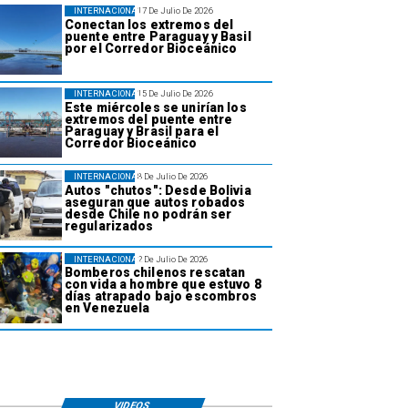
INTERNACIONAL
17 De Julio De 2026
Conectan los extremos del
puente entre Paraguay y Basil
por el Corredor Bioceánico
INTERNACIONAL
15 De Julio De 2026
Este miércoles se unirían los
extremos del puente entre
Paraguay y Brasil para el
Corredor Bioceánico
INTERNACIONAL
8 De Julio De 2026
Autos "chutos": Desde Bolivia
aseguran que autos robados
desde Chile no podrán ser
regularizados
INTERNACIONAL
2 De Julio De 2026
Bomberos chilenos rescatan
con vida a hombre que estuvo 8
días atrapado bajo escombros
en Venezuela
VIDEOS