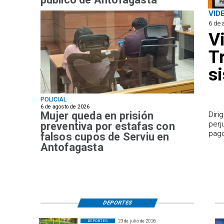
VID
6 de 
V
T
s
POLICIAL
6 de agosto de 2026
Mujer queda en prisión
​Dir
perj
preventiva por estafas con
pago
falsos cupos de Serviu en
Antofagasta
DEPORTES
23 de julio de 2026
DEPORTES