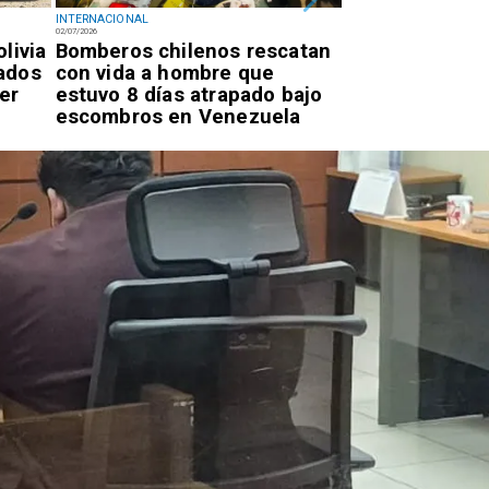
INTERNACIONAL
INTERNACIONAL
02/07/2026
02/07/2026
livia
Bomberos chilenos rescatan
Diputado Videl
ados
con vida a hombre que
intervención d
er
estuvo 8 días atrapado bajo
por proyecto p
escombros en Venezuela
autos "chutos" 