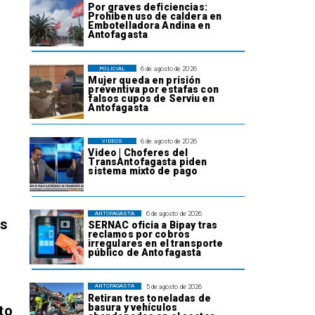
Por graves deficiencias:
Prohiben uso de caldera en
Embotelladora Andina en
Antofagasta
6 de agosto de 2026
POLICIAL
Mujer queda en prisión
preventiva por estafas con
falsos cupos de Serviu en
Antofagasta
6 de agosto de 2026
VIDEOS
Video | Choferes del
TransAntofagasta piden
sistema mixto de pago
6 de agosto de 2026
ANTOFAGASTA
os
SERNAC oficia a Bipay tras
reclamos por cobros
irregulares en el transporte
público de Antofagasta
5 de agosto de 2026
ANTOFAGASTA
Retiran tres toneladas de
basura y vehículos
to