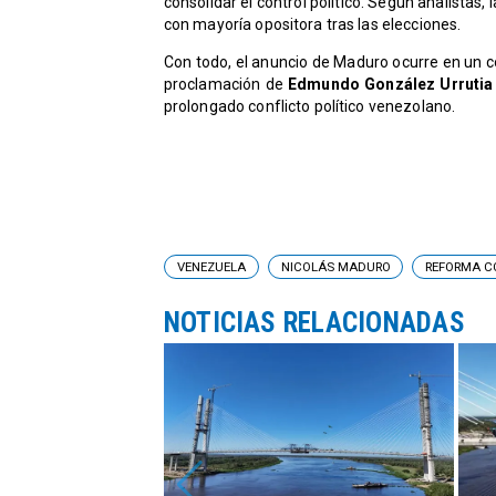
consolidar el control político. Según analista
con mayoría opositora tras las elecciones.
Con todo, el anuncio de Maduro ocurre en un c
proclamación de
Edmundo González Urruti
prolongado conflicto político venezolano.
VENEZUELA
NICOLÁS MADURO
REFORMA C
NOTICIAS RELACIONADAS