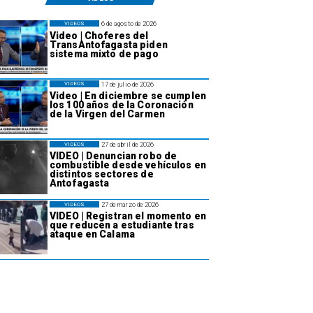
6 de agosto de 2026
VIDEOS
Video | Choferes del
TransAntofagasta piden
sistema mixto de pago
17 de julio de 2026
VIDEOS
Video | En diciembre se cumplen
los 100 años de la Coronación
de la Virgen del Carmen
27 de abril de 2026
VIDEOS
VIDEO | Denuncian robo de
combustible desde vehículos en
distintos sectores de
Antofagasta
27 de marzo de 2026
VIDEOS
VIDEO | Registran el momento en
que reducen a estudiante tras
ataque en Calama