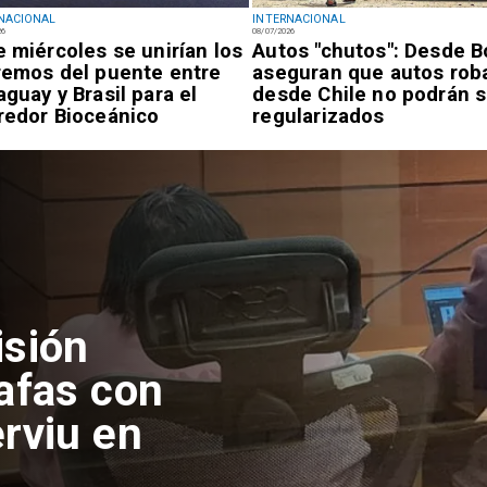
NACIONAL
INTERNACIONAL
26
08/07/2026
e miércoles se unirían los
Autos "chutos": Desde Bo
remos del puente entre
aseguran que autos rob
aguay y Brasil para el
desde Chile no podrán s
redor Bioceánico
regularizados
isión
afas con
rviu en