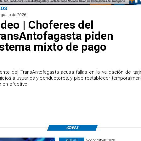
EOS
agosto de 2026
ideo | Choferes del
ransAntofagasta piden
istema mixto de pago
igente del TransAntofagasta acusa fallas en la validación de tarj
uicios a usuarios y conductores, y pide restablecer temporalmen
 en efectivo.
VIDEOS
VIDEOS
6 de agosto de 2026