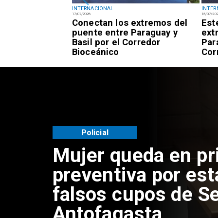
INTERNACIONAL
INTER
17/07/2026
15/07/20
ión permanece
Conectan los extremos del
Est
helle Bachelet
puente entre Paraguay y
ext
idatura a la ONU
Basil por el Corredor
Par
Bioceánico
Cor
Policial
Mujer queda en pr
preventiva por est
falsos cupos de Se
Antofagasta