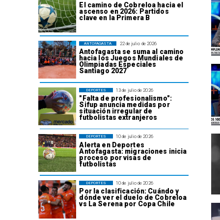
El camino de Cobreloa hacia el
ascenso en 2026: Partidos
clave en la Primera B
22 de julio de 2026
ANTOFAGASTA
Antofagasta se suma al camino
hacia los Juegos Mundiales de
Olimpiadas Especiales
Santiago 2027
13 de julio de 2026
DEPORTES
"Falta de profesionalismo":
Sifup anuncia medidas por
situación irregular de
futbolistas extranjeros
10 de julio de 2026
DEPORTES
Alerta en Deportes
Antofagasta: migraciones inicia
proceso por visas de
futbolistas
10 de julio de 2026
DEPORTES
Por la clasificación: Cuándo y
dónde ver el duelo de Cobreloa
vs La Serena por Copa Chile