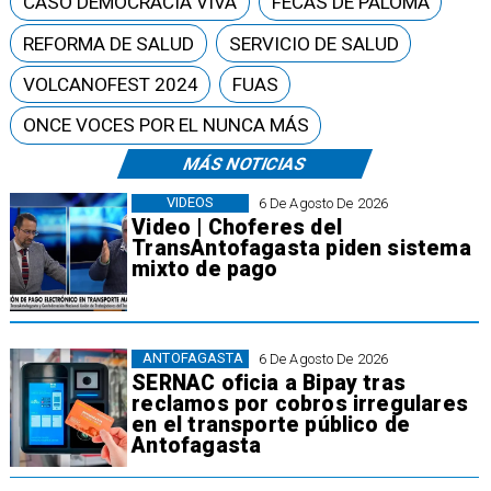
CASO DEMOCRACIA VIVA
FECAS DE PALOMA
REFORMA DE SALUD
SERVICIO DE SALUD
VOLCANOFEST 2024
FUAS
ONCE VOCES POR EL NUNCA MÁS
MÁS NOTICIAS
VIDEOS
6 De Agosto De 2026
Video | Choferes del
TransAntofagasta piden sistema
mixto de pago
ANTOFAGASTA
6 De Agosto De 2026
SERNAC oficia a Bipay tras
reclamos por cobros irregulares
en el transporte público de
Antofagasta