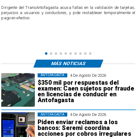
público de Antofagasta
rjetas,
nte el
El servicio ofició a la empresa tras recibir casi 40 reclamos por parte d
usuarios, quienes acusan cobros irregulares, descuentos duplica
transacciones que no reconocen.
MÁS NOTICIAS
4 De Agosto De 2026
ANTOFAGASTA
$350 mil por respuestas del
examen: Caen sujetos por fraude
en licencias de conducir en
Antofagasta
4 De Agosto De 2026
ANTOFAGASTA
Piden enviar reclamos a los
bancos: Seremi coordina
acciones por cobros irregulares