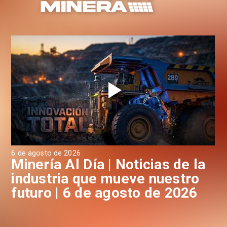
6 de agosto de 2026
6 d
a
Minería Al Día | Noticias de la
M
industria que mueve nuestro
i
futuro | 6 de agosto de 2026
f