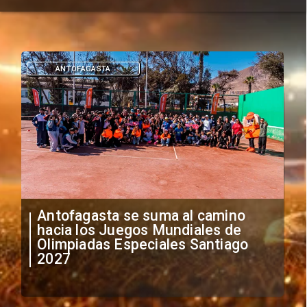
DEPORTES
"Falta de profesionalismo": Sifup
anuncia medidas por situación
irregular de futbolistas
extranjeros