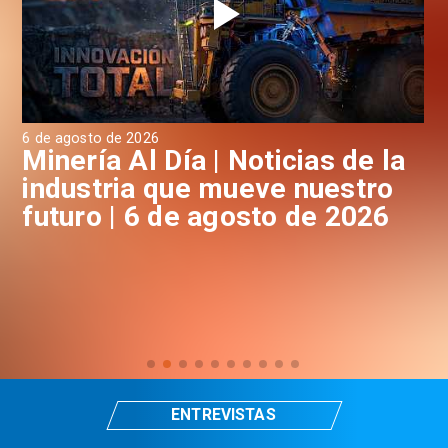
6 de agosto de 2026
6 d
a
Minería Al Día | Noticias de la
M
industria que mueve nuestro
i
futuro | 6 de agosto de 2026
f
ENTREVISTAS