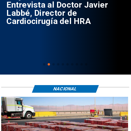
0
Entrevista al Doctor Javier
P
Labbé, Director de
Cardiocirugía del HRA
NACIONAL