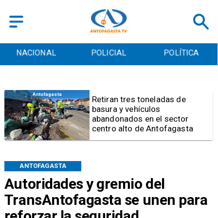
POLICIAL
POLÍTICA
CULTURA
Salud
Bajo el estándar: Hospitales de
Antofagasta y Calama no
cumplen con indicadores de
gestión del Minsal
ANTOFAGASTA
Autoridades y gremio del
TransAntofagasta se unen para
reforzar la seguridad