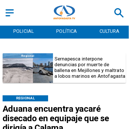
POLICIAL
POLÍTICA
CULTURA
Antofagasta
Fijan horarios de
funcionamiento para las
Ramadas de Antofagasta 2026
REGIONAL
Aduana encuentra yacaré
disecado en equipaje que se
dirigía a Calama