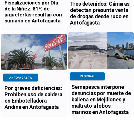
Fiscalizaciones por Día
Tres detenidos: Cámaras
de la Niñez: 81% de
detectan presunta venta
jugueterías resultan con
de drogas desde ruco en
sumario en Antofagasta
Antofagasta
REGIONAL
ANTOFAGASTA
Sernapesca interpone
Por graves deficiencias:
denuncias por muerte de
Prohiben uso de caldera
ballena en Mejillones y
en Embotelladora
maltrato a lobos
Andina en Antofagasta
marinos en Antofagasta