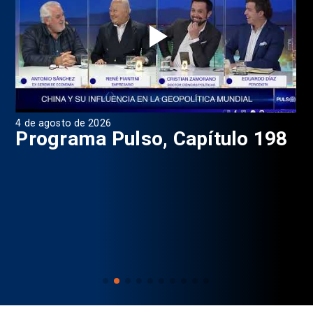
4 de agosto de 2026
1 d
9
Programa Pulso, Capítulo 198
P