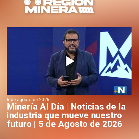
6 de agosto de 2026
4 d
a
Minería Al Día | Noticias de la
M
industria que mueve nuestro
i
futuro | 5 de Agosto de 2026
f