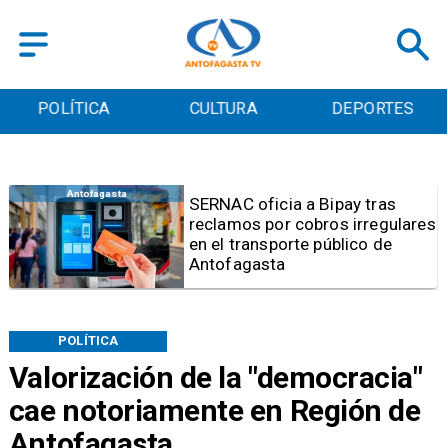
POLÍTICA
CULTURA
DEPORTES
Antofagasta
Retiran tres toneladas de
basura y vehículos
abandonados en el sector
centro alto de Antofagasta
POLÍTICA
Valorización de la "democracia"
cae notoriamente en Región de
Antofagasta