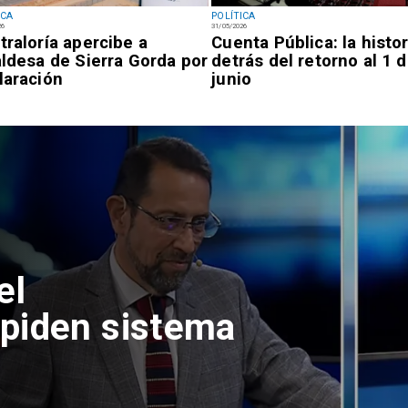
ICA
POLÍTICA
26
31/05/2026
traloría apercibe a
Cuenta Pública: la histor
aldesa de Sierra Gorda por
detrás del retorno al 1 
laración
junio
el
piden sistema