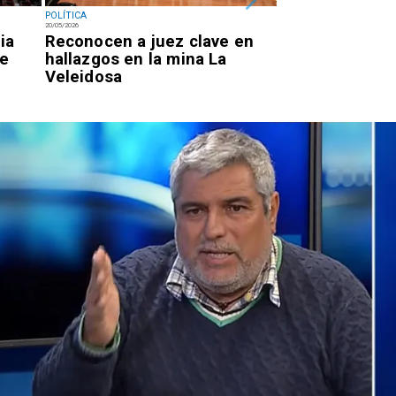
POLÍTICA
POLÍTICA
20/05/2026
19/05/2026
ia
Reconocen a juez clave en
Kast concreta
de
hallazgos en la mina La
de gabinete a 
Veleidosa
gobierno