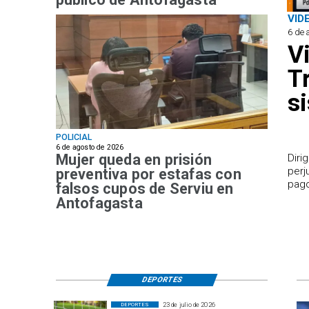
VID
6 de 
V
T
s
POLICIAL
6 de agosto de 2026
Mujer queda en prisión
​Dir
perj
preventiva por estafas con
pago
falsos cupos de Serviu en
Antofagasta
DEPORTES
23 de julio de 2026
DEPORTES