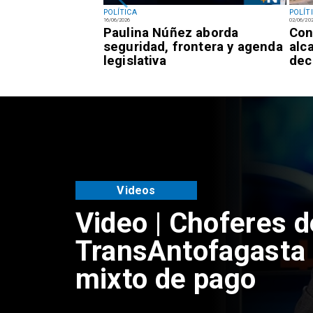
POLÍTICA
POLÍT
16/06/2026
02/06/20
 Gobierno
Paulina Núñez aborda
Con
ho nuevos
seguridad, frontera y agenda
alc
legislativa
dec
Videos
Video | Choferes d
TransAntofagasta 
mixto de pago