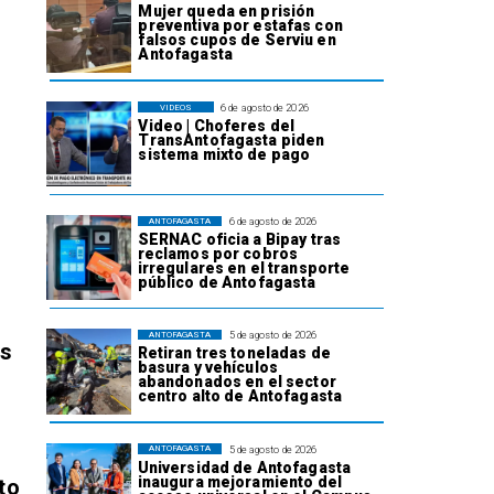
Mujer queda en prisión
preventiva por estafas con
falsos cupos de Serviu en
Antofagasta
6 de agosto de 2026
VIDEOS
Video | Choferes del
TransAntofagasta piden
sistema mixto de pago
6 de agosto de 2026
ANTOFAGASTA
SERNAC oficia a Bipay tras
reclamos por cobros
irregulares en el transporte
público de Antofagasta
5 de agosto de 2026
ANTOFAGASTA
os
Retiran tres toneladas de
basura y vehículos
abandonados en el sector
centro alto de Antofagasta
5 de agosto de 2026
ANTOFAGASTA
Universidad de Antofagasta
inaugura mejoramiento del
to