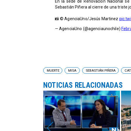
En la sede de Renovación Nacional se
Sebastián Piñera al cierre de una triste 
📸 © AgenciaUno/Jesús Martinez
pic.t
— AgenciaUno (@agenciaunochile)
Febr
MUERTE
MISA
SEBASTIÁN PIÑERA
CAT
NOTICIAS RELACIONADAS