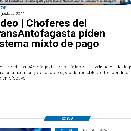
EOS
agosto de 2026
ideo | Choferes del
ransAntofagasta piden
istema mixto de pago
igente del TransAntofagasta acusa fallas en la validación de tarj
uicios a usuarios y conductores, y pide restablecer temporalmen
 en efectivo.
VIDEOS
VIDEOS
6 de agosto de 2026