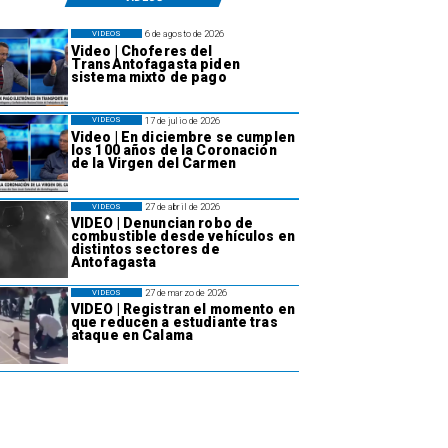
6 de agosto de 2026
VIDEOS
Video | Choferes del
TransAntofagasta piden
sistema mixto de pago
17 de julio de 2026
VIDEOS
Video | En diciembre se cumplen
los 100 años de la Coronación
de la Virgen del Carmen
27 de abril de 2026
VIDEOS
VIDEO | Denuncian robo de
combustible desde vehículos en
distintos sectores de
Antofagasta
27 de marzo de 2026
VIDEOS
VIDEO | Registran el momento en
que reducen a estudiante tras
ataque en Calama