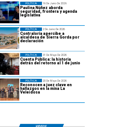
POLÍTICA
16 De Junio De 2026
Paulina Núñez aborda
seguridad, frontera y agenda
legislativa
POLÍTICA
2 De Junio De 2026
Contraloría apercibe a
alcaldesa de Sierra Gorda por
declaración
POLÍTICA
31 De Mayo De 2026
Cuenta Pública: la historia
detrás del retorno al 1 de junio
POLÍTICA
20 De Mayo De 2026
Reconocen a juez clave en
hallazgos en la mina La
Veleidosa
VIDEOS