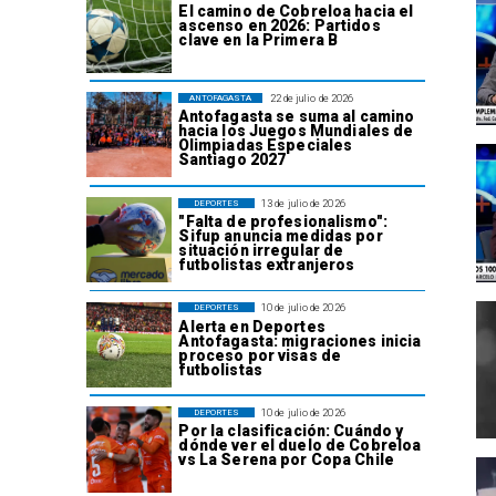
El camino de Cobreloa hacia el
ascenso en 2026: Partidos
clave en la Primera B
22 de julio de 2026
ANTOFAGASTA
Antofagasta se suma al camino
hacia los Juegos Mundiales de
Olimpiadas Especiales
Santiago 2027
13 de julio de 2026
DEPORTES
"Falta de profesionalismo":
Sifup anuncia medidas por
situación irregular de
futbolistas extranjeros
10 de julio de 2026
DEPORTES
Alerta en Deportes
Antofagasta: migraciones inicia
proceso por visas de
futbolistas
10 de julio de 2026
DEPORTES
Por la clasificación: Cuándo y
dónde ver el duelo de Cobreloa
vs La Serena por Copa Chile