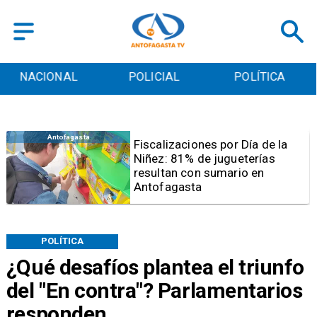
POLICIAL
POLÍTICA
CULTURA
Antofagasta
Tribunal frena opción de pena
mixta para Karen Rojo por ahora
POLÍTICA
¿Qué desafíos plantea el triunfo
del "En contra"? Parlamentarios
responden