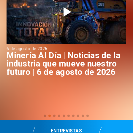
6 de agosto de 2026
6 d
a
Minería Al Día | Noticias de la
M
industria que mueve nuestro
i
futuro | 6 de agosto de 2026
f
ENTREVISTAS