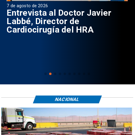
7 de agosto de 2026
6 d
0
Entrevista al Doctor Javier
P
Labbé, Director de
Cardiocirugía del HRA
NACIONAL