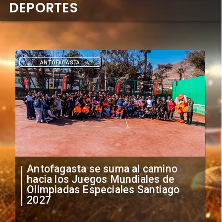
DEPORTES
DEPORTES
"Falta de profesionalismo": Sifup
anuncia medidas por situación
irregular de futbolistas
extranjeros