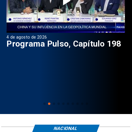
4 de agosto de 2026
1 d
9
Programa Pulso, Capítulo 198
P
NACIONAL