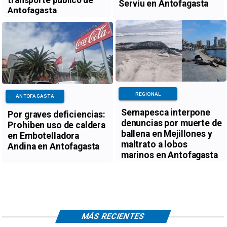
transporte público de
Serviu en Antofagasta
Antofagasta
REGIONAL
ANTOFAGASTA
Sernapesca interpone
Por graves deficiencias:
denuncias por muerte de
Prohiben uso de caldera
ballena en Mejillones y
en Embotelladora
maltrato a lobos
Andina en Antofagasta
marinos en Antofagasta
MÁS RECIENTES