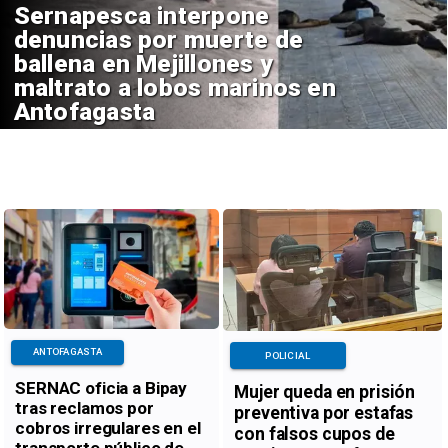
Sernapesca interpone
denuncias por muerte de
ballena en Mejillones y
maltrato a lobos marinos en
Antofagasta
ANTOFAGASTA
POLICIAL
SERNAC oficia a Bipay
Mujer queda en prisión
tras reclamos por
preventiva por estafas
cobros irregulares en el
con falsos cupos de