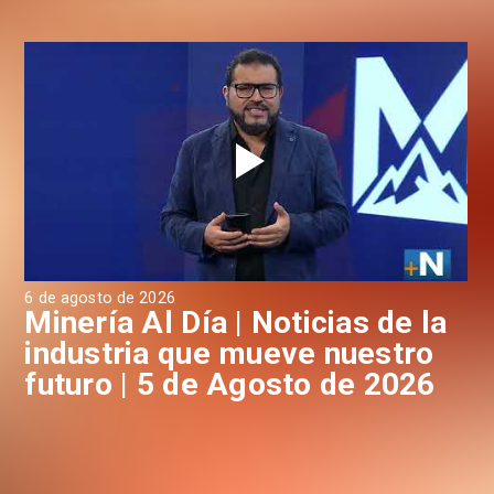
6 de agosto de 2026
4 d
a
Minería Al Día | Noticias de la
M
industria que mueve nuestro
i
futuro | 5 de Agosto de 2026
f