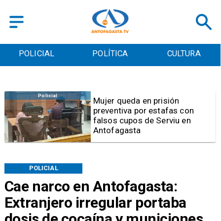
POLICIAL
POLÍTICA
CULTURA
Videos
Video | Choferes del
TransAntofagasta piden
sistema mixto de pago
POLICIAL
Cae narco en Antofagasta:
Extranjero irregular portaba
dosis de cocaína y municiones