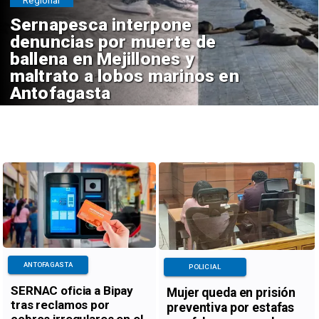
Regional
Sernapesca interpone
denuncias por muerte de
ballena en Mejillones y
maltrato a lobos marinos en
Antofagasta
ANTOFAGASTA
POLICIAL
SERNAC oficia a Bipay
Mujer queda en prisión
tras reclamos por
preventiva por estafas
cobros irregulares en el