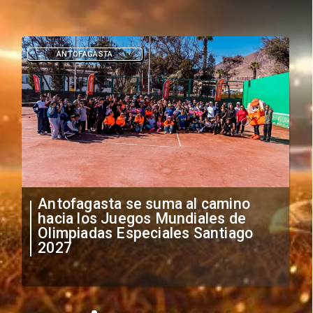
DEPORTES
"Falta de profesionalismo": Sifup
anuncia medidas por situación
irregular de futbolistas
extranjeros