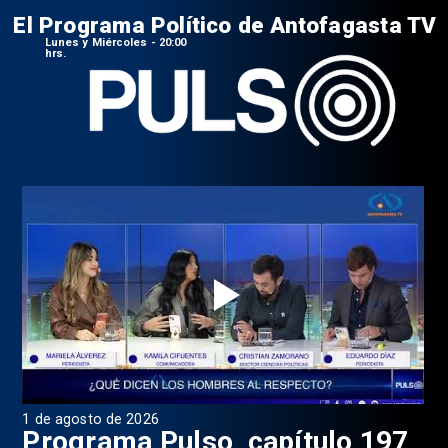
El Programa Político de Antofagasta TV
Lunes y Miércoles - 20:00
hrs.
1 de agosto de 2026
31 
8
Programa Pulso, capítulo 197
D