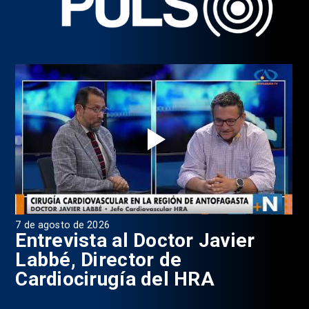
7 de agosto de 2026
6 d
0
Entrevista al Doctor Javier
P
Labbé, Director de
Cardiocirugía del HRA