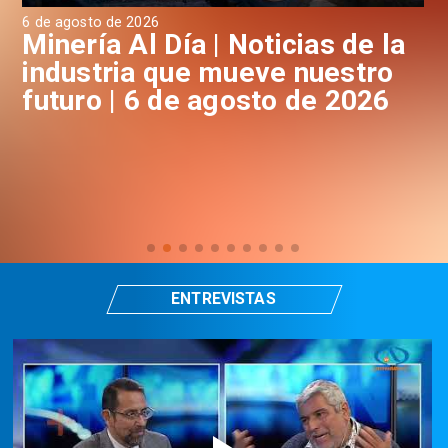
6 de agosto de 2026
6 d
a
Minería Al Día | Noticias de la
M
industria que mueve nuestro
i
futuro | 6 de agosto de 2026
f
ENTREVISTAS