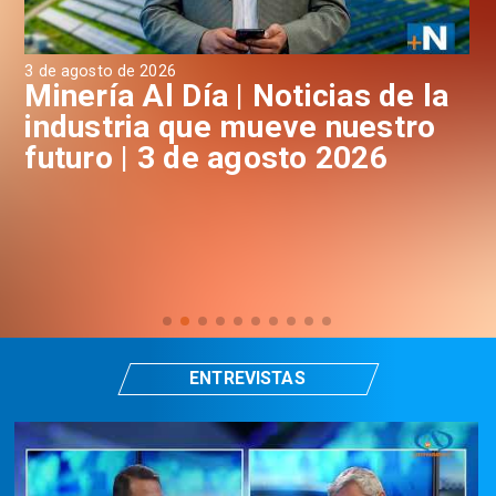
3 de agosto de 2026
31 
a
Minería Al Día | Noticias de la
M
industria que mueve nuestro
i
futuro | 3 de agosto 2026
f
ENTREVISTAS