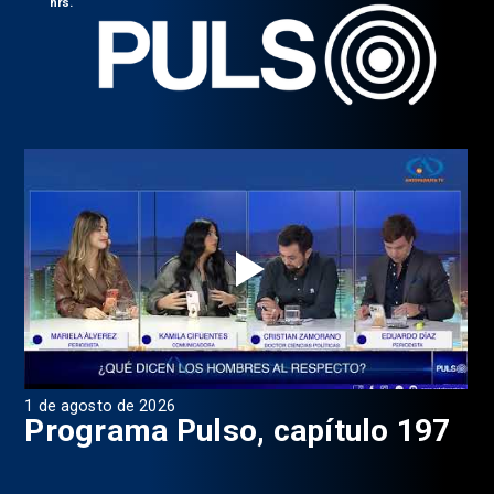
hrs.
1 de agosto de 2026
31 
8
Programa Pulso, capítulo 197
D