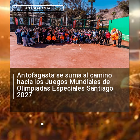
DEPORTES
"Falta de profesionalismo": Sifup
anuncia medidas por situación
irregular de futbolistas
extranjeros