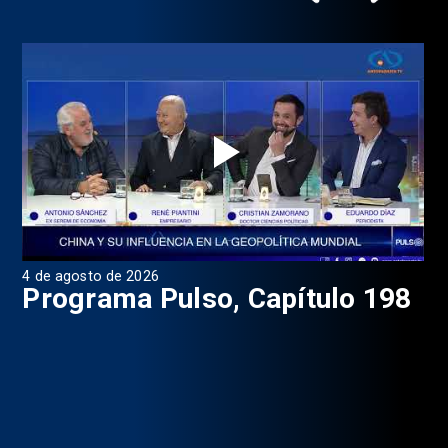
4 de agosto de 2026
1 d
9
Programa Pulso, Capítulo 198
P