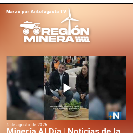
Marzo por Antofagasta TV
4 de agosto de 2026
3 d
a
Minería Al Día | Noticias de la
M