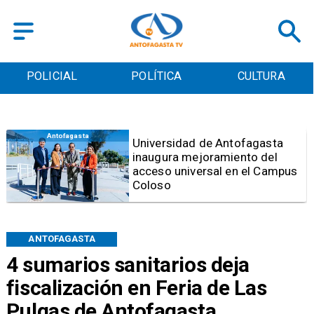
POLICIAL
POLÍTICA
CULTURA
Antofagasta
Foco de Aedes Aegypti:
Entierran "Pantano Urbano"
ubicado a pasos de la
Municipalidad de Antofagasta
ANTOFAGASTA
4 sumarios sanitarios deja
fiscalización en Feria de Las
Pulgas de Antofagasta